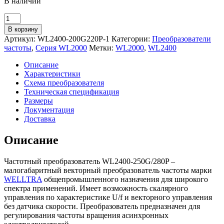
В наличии
Количество
товара
В корзину
Преобразователь
Артикул:
WL2400-200G220P-1
Категории:
Преобразователи
частоты
частоты
,
Серия WL2000
Метки:
WL2000
,
WL2400
WELLTRA
WL2400-
Описание
250G/280P
Характеристики
(250/280
Схема преобразователя
кВт
Техническая спецификация
|
Размеры
380
Документация
V)
Доставка
Описание
Частотный преобразователь WL2400-250G/280P –
малогабаритный векторный преобразователь частоты марки
WELLTRA
общепромышленного назначения для широкого
спектра применений. Имеет возможность скалярного
управления по характеристике U/f и векторного управления
без датчика скорости. Преобразователь предназначен для
регулирования частоты вращения асинхронных