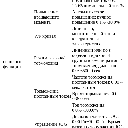
номинальный ток 60s;
150% номинальный ток 3s
Повышение
Автоматическое
вращающего
повышение; ручное
момента
повышение 0.1%~30.0%
Линейный,
многоточечный тип и
V/F кривая
квадратичная
характеристика
Линейный или по s-
образной кривой, 4
Режим разгона/
группы времени разгона/
основные
торможения
торможения; диапазон
функции
0.0~6500.0 сек.
Частота торможения
постоянным током: 0.00 ~
мак.частота
Торможение
Время торможения: 0.0
постоянным током
~36.0 сек.
Ток торможения:
0.0%~100.0%
Диапазон частоты JOG:
0.00 Гц~50.00 Гц. Время
Управление JOG
разгона / торможения JOG