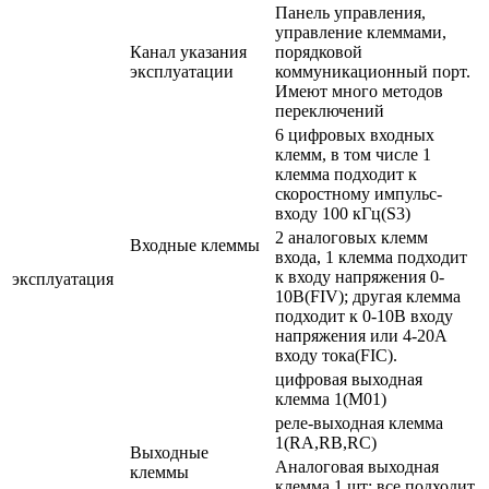
Панель управления,
управление клеммами,
Канал указания
порядковой
эксплуатации
коммуникационный порт.
Имеют много методов
переключений
6 цифровых входных
клемм, в том числе 1
клемма подходит к
скоростному импульс-
входу 100 кГц(S3)
2 аналоговых клемм
Входные клеммы
входа, 1 клемма подходит
к входу напряжения 0-
эксплуатация
10В(FIV); другая клемма
подходит к 0-10В входу
напряжения или 4-20А
входу тока(FIC).
цифровая выходная
клемма 1(M01)
реле-выходная клемма
1(RA,RB,RC)
Выходные
Аналоговая выходная
клеммы
клемма 1 шт: все подходит