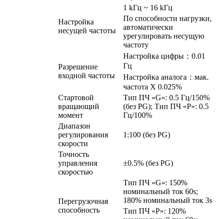
1 kГц ~ 16 kГц
По способности нагрузки,
Настройка
автоматически
несущей частоты
урегулировать несущую
частоту
Настройка цифры：0.01
Гц
Разрешение
входной частоты
Настройка аналога：мак.
частота X 0.025%
Стартовой
Тип ПЧ «G»: 0.5 Гц/150%
вращающий
(без PG); Тип ПЧ «P»: 0.5
момент
Гц/100%
Диапазон
регулирования
1:100 (без PG)
скорости
Точность
управления
±0.5% (без PG)
скоростью
Тип ПЧ «G»: 150%
номинальный ток 60s;
180% номинальный ток 3s
Перегрузочная
способность
Тип ПЧ «P»: 120%