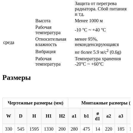
Защита от перегрева
радиатора. Сбой питания
и тд.
Высота
Менее 1000 м
Рабочая
-10 °C ~ +40 °C
температура
Относительная
менее 95%,
среда
влажность
неконденсирующаяся
2
Вибрация
не более 5.9 м/с
(0.6g)
Рабочая
Температура хранения
температура
-20°C ~ +60°C
Размеры
Чертежные размеры (мм)
Монтажные размеры (
ø
W
D
H
H1
H2
a1
b1
a2
a3
d1
330
545
1595
1330
200
280
475
14
220
185
1