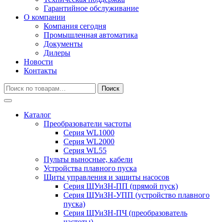
Гарантийное обслуживание
О компании
Компания сегодня
Промышленная автоматика
Документы
Дилеры
Новости
Контакты
Искать:
Поиск
Каталог
Преобразователи частоты
Серия WL1000
Серия WL2000
Серия WL55
Пульты выносные, кабели
Устройства плавного пуска
Щиты управления и защиты насосов
Серия ЩУиЗН-ПП (прямой пуск)
Серия ЩУиЗН-УПП (устройство плавного
пуска)
Серия ЩУиЗН-ПЧ (преобразователь
частоты)