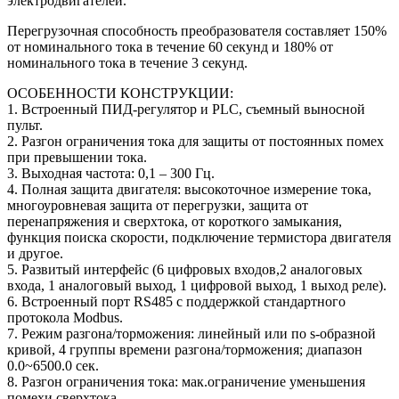
электродвигателей.
Перегрузочная способность преобразователя составляет 150%
от номинального тока в течение 60 секунд и 180% от
номинального тока в течение 3 секунд.
ОСОБЕННОСТИ КОНСТРУКЦИИ:
1. Встроенный ПИД-регулятор и PLC, съемный выносной
пульт.
2. Разгон ограничения тока для защиты от постоянных помех
при превышении тока.
3. Выходная частота: 0,1 – 300 Гц.
4. Полная защита двигателя: высокоточное измерение тока,
многоуровневая защита от перегрузки, защита от
перенапряжения и сверхтока, от короткого замыкания,
функция поиска скорости, подключение термистора двигателя
и другое.
5. Развитый интерфейс (6 цифровых входов,2 аналоговых
входа, 1 аналоговый выход, 1 цифровой выход, 1 выход реле).
6. Встроенный порт RS485 с поддержкой стандартного
протокола Modbus.
7. Режим разгона/торможения: линейный или по s-образной
кривой, 4 группы времени разгона/торможения; диапазон
0.0~6500.0 сек.
8. Разгон ограничения тока: мак.ограничение уменьшения
помехи сверхтока.