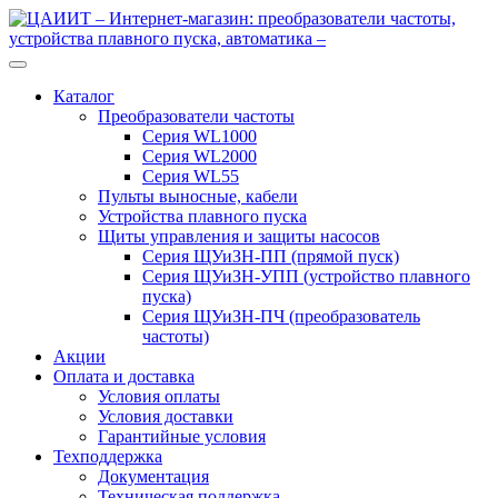
Перейти
Перейти
к
к
навигации
содержимому
Каталог
Преобразователи частоты
Серия WL1000
Серия WL2000
Серия WL55
Пульты выносные, кабели
Устройства плавного пуска
Щиты управления и защиты насосов
Серия ЩУиЗН-ПП (прямой пуск)
Серия ЩУиЗН-УПП (устройство плавного
пуска)
Серия ЩУиЗН-ПЧ (преобразователь
частоты)
Акции
Оплата и доставка
Условия оплаты
Условия доставки
Гарантийные условия
Техподдержка
Документация
Техническая поддержка