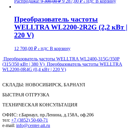
Распродажа!
9 300,00
₽
9 287,00
₽
В корзину
c НДС
цена
цена:
составляла
9
9
287,00 ₽.
Преобразователь частоты
300,00 ₽.
WELLTRA WL2200-2R2G (2,2 кВт |
220 V)
12 700,00
₽
В корзину
c НДС
Преобразователь частоты WELLTRA WL2400-315G/350P
(315/350 кВт | 380 V)
Преобразователь частоты WELLTRA
WL2200-0R4G (0,4 кВт | 220 V)
СКЛАДЫ: НОВОСИБИРСК, БАРНАУЛ
БЫСТРАЯ ОТГРУЗКА
ТЕХНИЧЕСКАЯ КОНСУЛЬТАЦИЯ
ОФИС: г.Барнаул, пр.Ленина, д.158А, оф.206
тел:
+7 (3852) 50-60-71
e-mail:
info@center-ait.ru