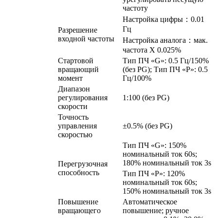
частоту
Настройка цифры：0.01
Гц
Разрешение
входной частоты
Настройка аналога：мак.
частота X 0.025%
Стартовой
Тип ПЧ «G»: 0.5 Гц/150%
вращающий
(без PG); Тип ПЧ «P»: 0.5
момент
Гц/100%
Диапазон
регулирования
1:100 (без PG)
скорости
Точность
управления
±0.5% (без PG)
скоростью
Тип ПЧ «G»: 150%
номинальный ток 60s;
180% номинальный ток 3s
Перегрузочная
способность
Тип ПЧ «P»: 120%
номинальный ток 60s;
150% номинальный ток 3s
Повышение
Автоматическое
вращающего
повышение; ручное