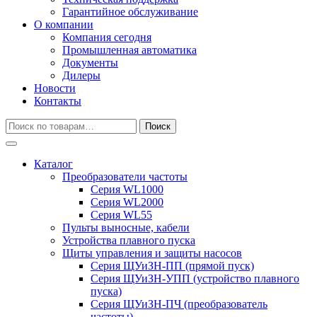
Гарантийное обслуживание
О компании
Компания сегодня
Промышленная автоматика
Документы
Дилеры
Новости
Контакты
Искать:
Поиск
Каталог
Преобразователи частоты
Серия WL1000
Серия WL2000
Серия WL55
Пульты выносные, кабели
Устройства плавного пуска
Щиты управления и защиты насосов
Серия ЩУиЗН-ПП (прямой пуск)
Серия ЩУиЗН-УПП (устройство плавного
пуска)
Серия ЩУиЗН-ПЧ (преобразователь
частоты)