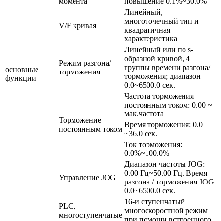
момента
повышение 0.1%~30.0%
Линейный,
многоточечный тип и
V/F кривая
квадратичная
характеристика
Линейный или по s-
образной кривой, 4
Режим разгона/
группы времени разгона/
основные
торможения
торможения; диапазон
функции
0.0~6500.0 сек.
Частота торможения
постоянным током: 0.00 ~
мак.частота
Торможение
Время торможения: 0.0
постоянным током
~36.0 сек.
Ток торможения:
0.0%~100.0%
Диапазон частоты JOG:
0.00 Гц~50.00 Гц. Время
Управление JOG
разгона / торможения JOG
0.0~6500.0 сек.
16-и ступенчатый
PLC,
многоскоростной режим
многоступенчатые
при помощи встроенного