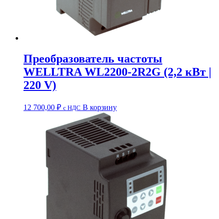
Преобразователь частоты
WELLTRA WL2200-2R2G (2,2 кВт |
220 V)
12 700,00
₽
В корзину
c НДС