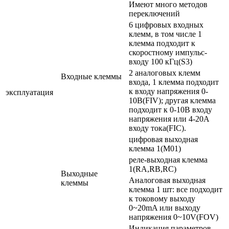
Имеют много методов
переключений
6 цифровых входных
клемм, в том числе 1
клемма подходит к
скоростному импульс-
входу 100 кГц(S3)
2 аналоговых клемм
Входные клеммы
входа, 1 клемма подходит
к входу напряжения 0-
эксплуатация
10В(FIV); другая клемма
подходит к 0-10В входу
напряжения или 4-20А
входу тока(FIC).
цифровая выходная
клемма 1(M01)
реле-выходная клемма
1(RA,RB,RC)
Выходные
Аналоговая выходная
клеммы
клемма 1 шт: все подходит
к токовому выходу
0~20mA или выходу
напряжения 0~10V(FOV)
Индикация параметров