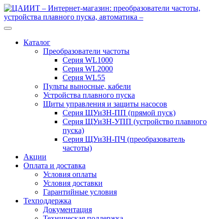
Перейти
Перейти
к
к
навигации
содержимому
Каталог
Преобразователи частоты
Серия WL1000
Серия WL2000
Серия WL55
Пульты выносные, кабели
Устройства плавного пуска
Щиты управления и защиты насосов
Серия ЩУиЗН-ПП (прямой пуск)
Серия ЩУиЗН-УПП (устройство плавного
пуска)
Серия ЩУиЗН-ПЧ (преобразователь
частоты)
Акции
Оплата и доставка
Условия оплаты
Условия доставки
Гарантийные условия
Техподдержка
Документация
Техническая поддержка