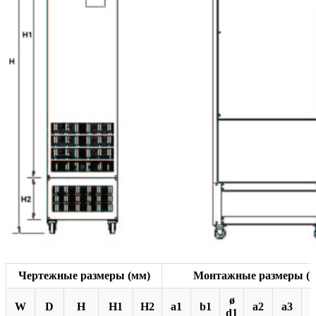
Чертежные размеры (мм)
Монтажные размеры (
ø
W
D
H
H1
H2
a1
b1
a2
a3
d1