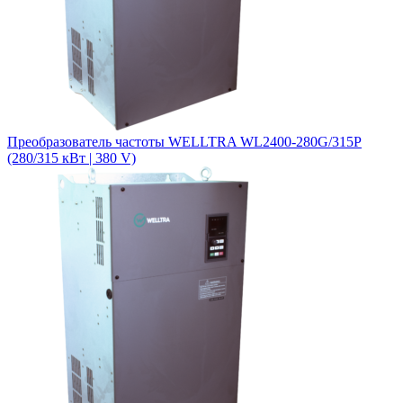
Преобразователь частоты WELLTRA WL2400-280G/315P
(280/315 кВт | 380 V)