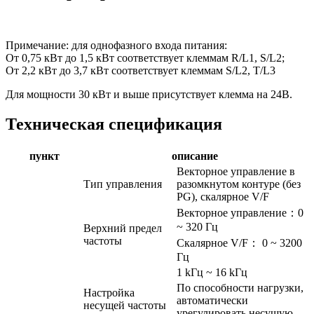
Примечание: для однофазного входа питания:
От 0,75 кВт до 1,5 кВт соответствует клеммам R/L1, S/L2;
От 2,2 кВт до 3,7 кВт соответствует клеммам S/L2, T/L3
Для мощности 30 кВт и выше присутствует клемма на 24В.
Техническая спецификация
пункт
описание
Векторное управление в
Тип управления
разомкнутом контуре (без
PG), скалярное V/F
Векторное управление：0
~ 320 Гц
Верхний предел
частоты
Скалярное V/F： 0 ~ 3200
Гц
1 kГц ~ 16 kГц
По способности нагрузки,
Настройка
автоматически
несущей частоты
урегулировать несущую