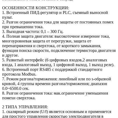
ОСОБЕННОСТИ КОНСТРУКЦИИ:
1. Встроенный ПИД-регулятор и PLC, съемный выносной
пульт.
2. Разгон ограничения тока для защиты от постоянных помех
при превышении тока.
3. Выходная частота: 0,1 – 300 Гц.
4. Полная защита двигателя: высокоточное измерение тока,
многоуровневая защита от перегрузки, защита от
перенапряжения и сверхтока, от короткого замыкания,
функция поиска скорости, подключение термистора двигателя
и другое.
5. Развитый интерфейс (6 цифровых входов,2 аналоговых
входа, 1 аналоговый выход, 1 цифровой выход, 1 выход реле).
6. Встроенный порт RS485 с поддержкой стандартного
протокола Modbus.
7. Режим разгона/торможения: линейный или по s-образной
кривой, 4 группы времени разгона/торможения; диапазон
0.0~6500.0 сек.
8. Разгон ограничения тока: мак.ограничение уменьшения
помехи сверхтока.
2 ТИПА УПРАВЛЕНИЯ:
1. скалярный режим (U/f) является основным и применяется
для простого управления скоростью электродвигателя в