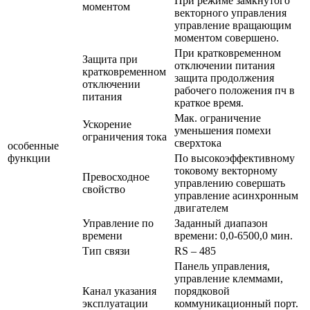
При режиме замкнутого
моментом
векторного управления
управление вращающим
моментом совершено.
При кратковременном
Защита при
отключении питания
кратковременном
защита продолжения
отключении
рабочего положения пч в
питания
краткое время.
Мак. ограничение
Ускорение
уменьшения помехи
ограничения тока
сверхтока
особенные
функции
По высокоэффективному
токовому векторному
Превосходное
управлению совершать
свойство
управление асинхронным
двигателем
Управление по
Заданный диапазон
времени
времени: 0,0-6500,0 мин.
Тип связи
RS – 485
Панель управления,
управление клеммами,
Канал указания
порядковой
эксплуатации
коммуникационный порт.