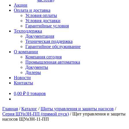
Акции
Оплата и доставка
Условия оплаты
Условия доставки
Гарантийные условия
Техподдержка
Документация
Техническая поддержка
Гарантийное обслуживание
О компании
Компания сегодня
Промышленная автоматика
Документы
Дилеры
Новости
Контакты
0,00
₽
0 товаров
Главная
/
Каталог
/
Щиты управления и защиты насосов
/
Серия ЩУиЗН-ПП (прямой пуск)
/
Щит управления и защиты
насосов ЩУиЗН-11-ПП