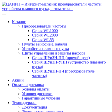
Перейти
Перейти
к
к
навигации
содержимому
Каталог
Преобразователи частоты
Серия WL1000
Серия WL2000
Серия WL55
Пульты выносные, кабели
Устройства плавного пуска
Щиты управления и защиты насосов
Серия ЩУиЗН-ПП (прямой пуск)
Серия ЩУиЗН-УПП (устройство плавного
пуска)
Серия ЩУиЗН-ПЧ (преобразователь
частоты)
Акции
Оплата и доставка
Условия оплаты
Условия доставки
Гарантийные условия
Техподдержка
Документация
Техническая поддержка