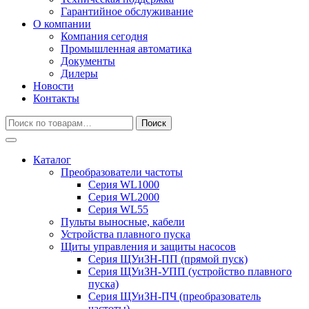
Гарантийное обслуживание
О компании
Компания сегодня
Промышленная автоматика
Документы
Дилеры
Новости
Контакты
Искать:
Поиск
Каталог
Преобразователи частоты
Серия WL1000
Серия WL2000
Серия WL55
Пульты выносные, кабели
Устройства плавного пуска
Щиты управления и защиты насосов
Серия ЩУиЗН-ПП (прямой пуск)
Серия ЩУиЗН-УПП (устройство плавного
пуска)
Серия ЩУиЗН-ПЧ (преобразователь
частоты)