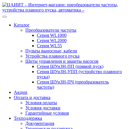
Перейти
Перейти
к
к
навигации
содержимому
Каталог
Преобразователи частоты
Серия WL1000
Серия WL2000
Серия WL55
Пульты выносные, кабели
Устройства плавного пуска
Щиты управления и защиты насосов
Серия ЩУиЗН-ПП (прямой пуск)
Серия ЩУиЗН-УПП (устройство плавного
пуска)
Серия ЩУиЗН-ПЧ (преобразователь
частоты)
Акции
Оплата и доставка
Условия оплаты
Условия доставки
Гарантийные условия
Техподдержка
Документация
Техническая поддержка