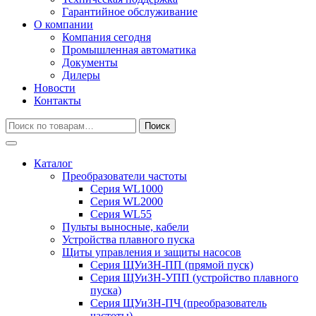
Гарантийное обслуживание
О компании
Компания сегодня
Промышленная автоматика
Документы
Дилеры
Новости
Контакты
Искать:
Поиск
Каталог
Преобразователи частоты
Серия WL1000
Серия WL2000
Серия WL55
Пульты выносные, кабели
Устройства плавного пуска
Щиты управления и защиты насосов
Серия ЩУиЗН-ПП (прямой пуск)
Серия ЩУиЗН-УПП (устройство плавного
пуска)
Серия ЩУиЗН-ПЧ (преобразователь
частоты)