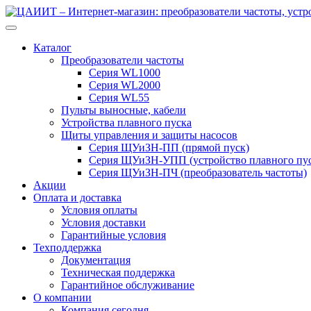
Перейти
Перейти
к
к
навигации
содержимому
Каталог
Преобразователи частоты
Серия WL1000
Серия WL2000
Серия WL55
Пульты выносные, кабели
Устройства плавного пуска
Щиты управления и защиты насосов
Серия ЩУиЗН-ПП (прямой пуск)
Серия ЩУиЗН-УПП (устройство плавного пус
Серия ЩУиЗН-ПЧ (преобразователь частоты)
Акции
Оплата и доставка
Условия оплаты
Условия доставки
Гарантийные условия
Техподдержка
Документация
Техническая поддержка
Гарантийное обслуживание
О компании
Компания сегодня