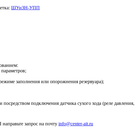
етка:
ЩУиЗН-УПП
зованием:
 параметров;
 режиме заполнения или опорожнения резервуара);
 посредством подключения датчика сухого хода (реле давления, д
 направьте запрос на почту
info@center-ait.ru