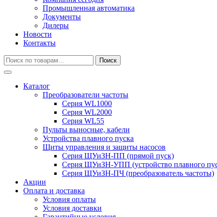
Промышленная автоматика
Документы
Дилеры
Новости
Контакты
Искать:
Поиск
Каталог
Преобразователи частоты
Серия WL1000
Серия WL2000
Серия WL55
Пульты выносные, кабели
Устройства плавного пуска
Щиты управления и защиты насосов
Серия ЩУиЗН-ПП (прямой пуск)
Серия ЩУиЗН-УПП (устройство плавного пус
Серия ЩУиЗН-ПЧ (преобразователь частоты)
Акции
Оплата и доставка
Условия оплаты
Условия доставки
Гарантийные условия