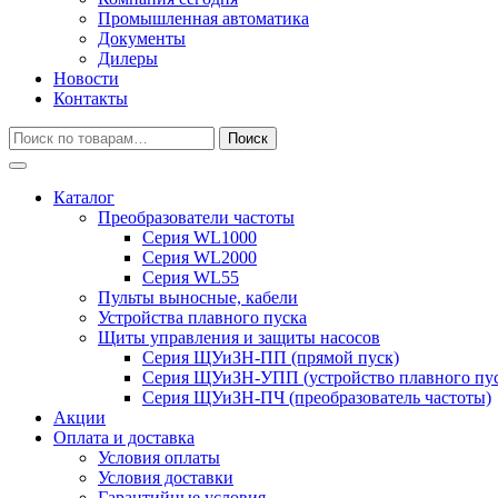
Промышленная автоматика
Документы
Дилеры
Новости
Контакты
Искать:
Поиск
Каталог
Преобразователи частоты
Серия WL1000
Серия WL2000
Серия WL55
Пульты выносные, кабели
Устройства плавного пуска
Щиты управления и защиты насосов
Серия ЩУиЗН-ПП (прямой пуск)
Серия ЩУиЗН-УПП (устройство плавного пус
Серия ЩУиЗН-ПЧ (преобразователь частоты)
Акции
Оплата и доставка
Условия оплаты
Условия доставки
Гарантийные условия