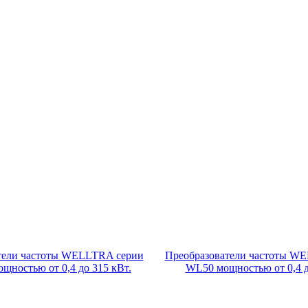
тели частоты WELLTRA серии
Преобразователи частоты W
щностью от 0,4 до 315 кВт.
WL50 мощностью от 0,4 д