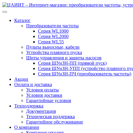
Перейти
Перейти
к
к
навигации
содержимому
Каталог
Преобразователи частоты
Серия WL1000
Серия WL2000
Серия WL55
Пульты выносные, кабели
Устройства плавного пуска
Щиты управления и защиты насосов
Серия ЩУиЗН-ПП (прямой пуск)
Серия ЩУиЗН-УПП (устройство плавного пус
Серия ЩУиЗН-ПЧ (преобразователь частоты)
Акции
Оплата и доставка
Условия оплаты
Условия доставки
Гарантийные условия
Техподдержка
Документация
Техническая поддержка
Гарантийное обслуживание
О компании
Компания сегодня