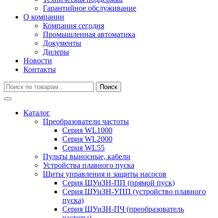
Гарантийное обслуживание
О компании
Компания сегодня
Промышленная автоматика
Документы
Дилеры
Новости
Контакты
Искать:
Поиск
Каталог
Преобразователи частоты
Серия WL1000
Серия WL2000
Серия WL55
Пульты выносные, кабели
Устройства плавного пуска
Щиты управления и защиты насосов
Серия ЩУиЗН-ПП (прямой пуск)
Серия ЩУиЗН-УПП (устройство плавного
пуска)
Серия ЩУиЗН-ПЧ (преобразователь
частоты)