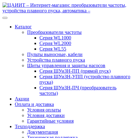
Перейти
Перейти
к
к
навигации
содержимому
Каталог
Преобразователи частоты
Серия WL1000
Серия WL2000
Серия WL55
Пульты выносные, кабели
Устройства плавного пуска
Щиты управления и защиты насосов
Серия ЩУиЗН-ПП (прямой пуск)
Серия ЩУиЗН-УПП (устройство плавного
пуска)
Серия ЩУиЗН-ПЧ (преобразователь
частоты)
Акции
Оплата и доставка
Условия оплаты
Условия доставки
Гарантийные условия
Техподдержка
Документация
Техническая поддержка