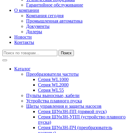
Гарантийное обслуживание
О компании
Компания сегодня
Промышленная автоматика
Документы
Дилеры
Новости
Контакты
Искать:
Поиск
Каталог
Преобразователи частоты
Серия WL1000
Серия WL2000
Серия WL55
Пульты выносные, кабели
Устройства плавного пуска
Щиты управления и защиты насосов
Серия ЩУиЗН-ПП (прямой пуск)
Серия ЩУиЗН-УПП (устройство плавного
пуска)
Серия ЩУиЗН-ПЧ (преобразователь
частоты)