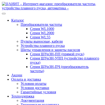
Перейти
Перейти
к
к
навигации
содержимому
Каталог
Преобразователи частоты
Серия WL1000
Серия WL2000
Серия WL55
Пульты выносные, кабели
Устройства плавного пуска
Щиты управления и защиты насосов
Серия ЩУиЗН-ПП (прямой пуск)
Серия ЩУиЗН-УПП (устройство плавного
пуска)
Серия ЩУиЗН-ПЧ (преобразователь
частоты)
Акции
Оплата и доставка
Условия оплаты
Условия доставки
Гарантийные условия
Техподдержка
Документация
Техническая поддержка