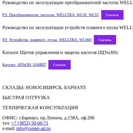
Руководство по эксплуатации преобразователей частоты WEL
РЭ_Преобразователи_частоты_WELLTRA_WL50_WL55
Скачать
Руководство по эксплуатации устройств плавного пуска WEL
РЭ_Устройства_плавного_пуска_WELLTRA_WLS60
Скачать
Каталог Щитов управления и защиты насосов (ЩУиЗН):
Каталог_ЩУиЗН_ЦАИИТ
Скачать
СКЛАДЫ: НОВОСИБИРСК, БАРНАУЛ
БЫСТРАЯ ОТГРУЗКА
ТЕХНИЧЕСКАЯ КОНСУЛЬТАЦИЯ
ОФИС: г.Барнаул, пр.Ленина, д.158А, оф.206
тел:
+7 (3852) 50-60-71
e-mail:
info@center-ait.ru