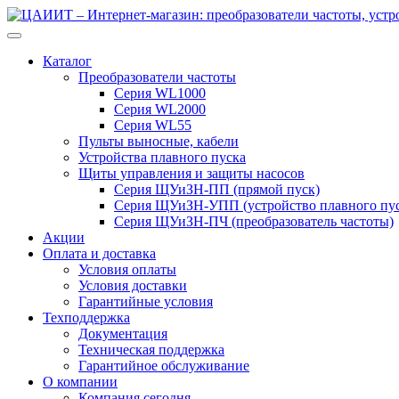
Перейти
Перейти
к
к
навигации
содержимому
Каталог
Преобразователи частоты
Серия WL1000
Серия WL2000
Серия WL55
Пульты выносные, кабели
Устройства плавного пуска
Щиты управления и защиты насосов
Серия ЩУиЗН-ПП (прямой пуск)
Серия ЩУиЗН-УПП (устройство плавного пус
Серия ЩУиЗН-ПЧ (преобразователь частоты)
Акции
Оплата и доставка
Условия оплаты
Условия доставки
Гарантийные условия
Техподдержка
Документация
Техническая поддержка
Гарантийное обслуживание
О компании
Компания сегодня