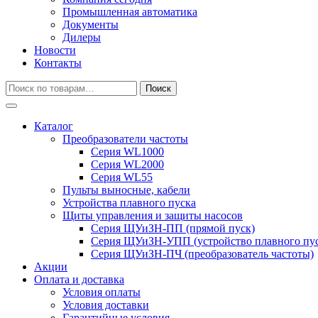
Промышленная автоматика
Документы
Дилеры
Новости
Контакты
Искать:
Поиск
Каталог
Преобразователи частоты
Серия WL1000
Серия WL2000
Серия WL55
Пульты выносные, кабели
Устройства плавного пуска
Щиты управления и защиты насосов
Серия ЩУиЗН-ПП (прямой пуск)
Серия ЩУиЗН-УПП (устройство плавного пус
Серия ЩУиЗН-ПЧ (преобразователь частоты)
Акции
Оплата и доставка
Условия оплаты
Условия доставки
Гарантийные условия