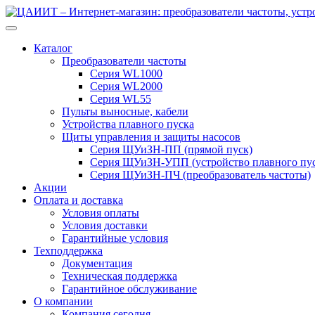
Перейти
Перейти
к
к
навигации
содержимому
Каталог
Преобразователи частоты
Серия WL1000
Серия WL2000
Серия WL55
Пульты выносные, кабели
Устройства плавного пуска
Щиты управления и защиты насосов
Серия ЩУиЗН-ПП (прямой пуск)
Серия ЩУиЗН-УПП (устройство плавного пус
Серия ЩУиЗН-ПЧ (преобразователь частоты)
Акции
Оплата и доставка
Условия оплаты
Условия доставки
Гарантийные условия
Техподдержка
Документация
Техническая поддержка
Гарантийное обслуживание
О компании
Компания сегодня