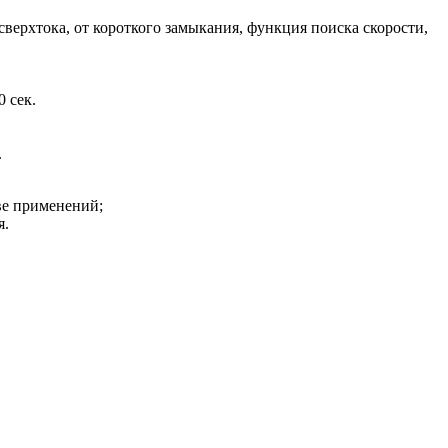
сверхтока, от короткого замыкания, функция поиска скорости,
 сек.
.
ве применений;
я.