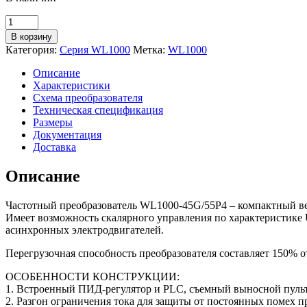
Количество
товара
В корзину
Преобразователь
Категория:
Серия WL1000
Метка:
WL1000
частоты
WL1000-
Описание
45G/55P4
Характеристики
(45/55
Схема преобразователя
кВт
Техническая спецификация
|
Размеры
380
Документация
V)
Доставка
Описание
Частотный преобразователь WL1000-45G/55P4 – компактный в
Имеет возможность скалярного управления по характеристике U
асинхронных электродвигателей.
Перегрузочная способность преобразователя составляет 150% от
ОСОБЕННОСТИ КОНСТРУКЦИИ:
1. Встроенный ПИД-регулятор и PLC, съемный выносной пульт
2. Разгон ограничения тока для защиты от постоянных помех 