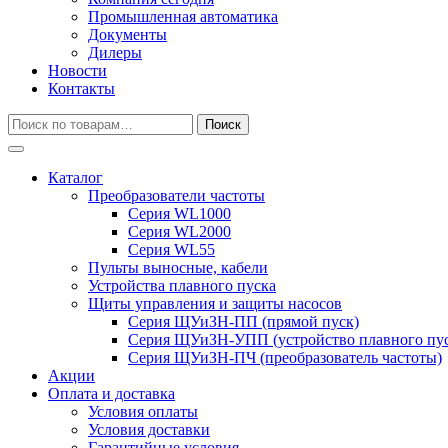
Промышленная автоматика
Документы
Дилеры
Новости
Контакты
Искать:
Поиск
Каталог
Преобразователи частоты
Серия WL1000
Серия WL2000
Серия WL55
Пульты выносные, кабели
Устройства плавного пуска
Щиты управления и защиты насосов
Серия ЩУиЗН-ПП (прямой пуск)
Серия ЩУиЗН-УПП (устройство плавного пус
Серия ЩУиЗН-ПЧ (преобразователь частоты)
Акции
Оплата и доставка
Условия оплаты
Условия доставки
Гарантийные условия