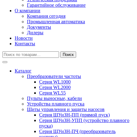
Гарантийное обслуживание
О компании
Компания сегодня
Промышленная автоматика
Документы
Дилеры
Новости
Контакты
Искать:
Поиск
Каталог
Преобразователи частоты
Серия WL1000
Серия WL2000
Серия WL55
Пульты выносные, кабели
Устройства плавного пуска
Щиты управления и защиты насосов
Серия ЩУиЗН-ПП (прямой пуск)
Серия ЩУиЗН-УПП (устройство плавного
пуска)
Серия ЩУиЗН-ПЧ (преобразователь
частоты)