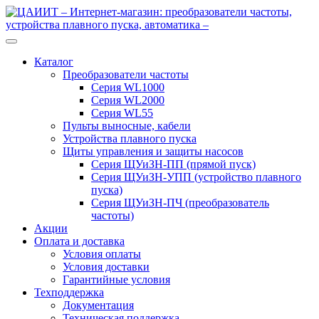
Перейти
Перейти
к
к
навигации
содержимому
Каталог
Преобразователи частоты
Серия WL1000
Серия WL2000
Серия WL55
Пульты выносные, кабели
Устройства плавного пуска
Щиты управления и защиты насосов
Серия ЩУиЗН-ПП (прямой пуск)
Серия ЩУиЗН-УПП (устройство плавного
пуска)
Серия ЩУиЗН-ПЧ (преобразователь
частоты)
Акции
Оплата и доставка
Условия оплаты
Условия доставки
Гарантийные условия
Техподдержка
Документация
Техническая поддержка