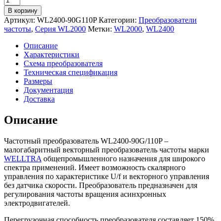
товара
В корзину
Преобразователь
Артикул:
WL2400-90G110P
Категории:
Преобразователи
частоты
частоты
,
Серия WL2000
Метки:
WL2000
,
WL2400
WELLTRA
WL2400-
Описание
90G/110P
Характеристики
(90/110
Схема преобразователя
кВт
Техническая спецификация
|
Размеры
380
Документация
V)
Доставка
Описание
Частотный преобразователь WL2400-90G/110P –
малогабаритный векторный преобразователь частоты марки
WELLTRA
общепромышленного назначения для широкого
спектра применений. Имеет возможность скалярного
управления по характеристике U/f и векторного управления
без датчика скорости. Преобразователь предназначен для
регулирования частоты вращения асинхронных
электродвигателей.
Перегрузочная способность преобразователя составляет 150%