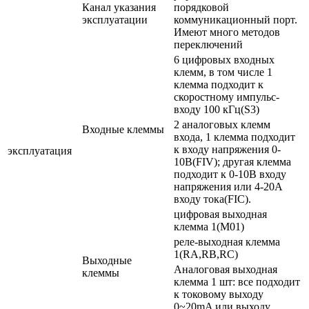
Канал указания
порядковой
эксплуатации
коммуникационный порт.
Имеют много методов
переключений
6 цифровых входных
клемм, в том числе 1
клемма подходит к
скоростному импульс-
входу 100 кГц(S3)
2 аналоговых клемм
Входные клеммы
входа, 1 клемма подходит
к входу напряжения 0-
эксплуатация
10В(FIV); другая клемма
подходит к 0-10В входу
напряжения или 4-20А
входу тока(FIC).
цифровая выходная
клемма 1(M01)
реле-выходная клемма
1(RA,RB,RC)
Выходные
Аналоговая выходная
клеммы
клемма 1 шт: все подходит
к токовому выходу
0~20mA или выходу