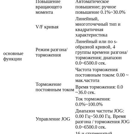
Повышение
Автоматическое
вращающего
повышение; ручное
момента
повышение 0.1%~30.0%
Линейный,
многоточечный тип и
V/F кривая
квадратичная
характеристика
Линейный или по s-
образной кривой, 4
Режим разгона/
группы времени разгона/
основные
торможения
торможения; диапазон
функции
0.0~6500.0 сек.
Частота торможения
постоянным током: 0.00 ~
мак.частота
Торможение
Время торможения: 0.0
постоянным током
~36.0 сек.
Ток торможения:
0.0%~100.0%
Диапазон частоты JOG:
0.00 Гц~50.00 Гц. Время
Управление JOG
разгона / торможения JOG
0.0~6500.0 сек.
16-и ступенчатый