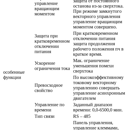
защита от постоянного
управление
останова из-за сверхтока.
вращающим
При режиме замкнутого
моментом
векторного управления
управление вращающим
моментом совершено.
При кратковременном
Защита при
отключении питания
кратковременном
защита продолжения
отключении
рабочего положения пч в
питания
краткое время.
Мак. ограничение
Ускорение
уменьшения помехи
ограничения тока
сверхтока
особенные
функции
По высокоэффективному
токовому векторному
Превосходное
управлению совершать
свойство
управление асинхронным
двигателем
Управление по
Заданный диапазон
времени
времени: 0,0-6500,0 мин.
Тип связи
RS – 485
Панель управления,
управление клеммами,