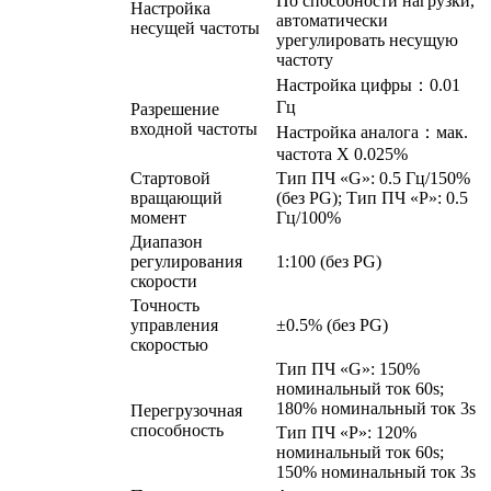
По способности нагрузки,
Настройка
автоматически
несущей частоты
урегулировать несущую
частоту
Настройка цифры：0.01
Гц
Разрешение
входной частоты
Настройка аналога：мак.
частота X 0.025%
Стартовой
Тип ПЧ «G»: 0.5 Гц/150%
вращающий
(без PG); Тип ПЧ «P»: 0.5
момент
Гц/100%
Диапазон
регулирования
1:100 (без PG)
скорости
Точность
управления
±0.5% (без PG)
скоростью
Тип ПЧ «G»: 150%
номинальный ток 60s;
180% номинальный ток 3s
Перегрузочная
способность
Тип ПЧ «P»: 120%
номинальный ток 60s;
150% номинальный ток 3s