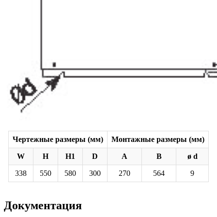
Чертежные размеры (мм)
Монтажные размеры (мм)
W
H
H1
D
A
B
ø d
338
550
580
300
270
564
9
Документация