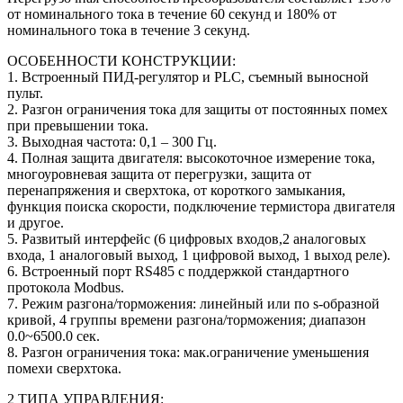
от номинального тока в течение 60 секунд и 180% от
номинального тока в течение 3 секунд.
ОСОБЕННОСТИ КОНСТРУКЦИИ:
1. Встроенный ПИД-регулятор и PLC, съемный выносной
пульт.
2. Разгон ограничения тока для защиты от постоянных помех
при превышении тока.
3. Выходная частота: 0,1 – 300 Гц.
4. Полная защита двигателя: высокоточное измерение тока,
многоуровневая защита от перегрузки, защита от
перенапряжения и сверхтока, от короткого замыкания,
функция поиска скорости, подключение термистора двигателя
и другое.
5. Развитый интерфейс (6 цифровых входов,2 аналоговых
входа, 1 аналоговый выход, 1 цифровой выход, 1 выход реле).
6. Встроенный порт RS485 с поддержкой стандартного
протокола Modbus.
7. Режим разгона/торможения: линейный или по s-образной
кривой, 4 группы времени разгона/торможения; диапазон
0.0~6500.0 сек.
8. Разгон ограничения тока: мак.ограничение уменьшения
помехи сверхтока.
2 ТИПА УПРАВЛЕНИЯ: