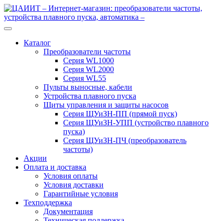
Перейти
Перейти
к
к
навигации
содержимому
Каталог
Преобразователи частоты
Серия WL1000
Серия WL2000
Серия WL55
Пульты выносные, кабели
Устройства плавного пуска
Щиты управления и защиты насосов
Серия ЩУиЗН-ПП (прямой пуск)
Серия ЩУиЗН-УПП (устройство плавного
пуска)
Серия ЩУиЗН-ПЧ (преобразователь
частоты)
Акции
Оплата и доставка
Условия оплаты
Условия доставки
Гарантийные условия
Техподдержка
Документация
Техническая поддержка