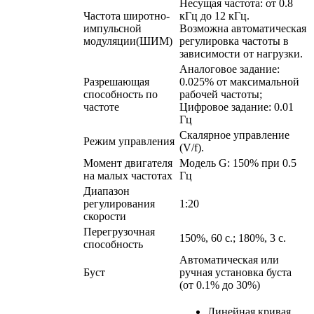
Несущая частота: от 0.8
Частота широтно-
кГц до 12 кГц.
импульсной
Возможна автоматическая
модуляции(ШИМ)
регулировка частоты в
зависимости от нагрузки.
Аналоговое задание:
Разрешающая
0.025% от максимальной
способность по
рабочей частоты;
частоте
Цифровое задание: 0.01
Гц
Скалярное управление
Режим управления
(V/f).
Момент двигателя
Модель G: 150% при 0.5
на малых частотах
Гц
Диапазон
регулирования
1:20
скорости
Перегрузочная
150%, 60 с.; 180%, 3 с.
способность
Автоматическая или
Буст
ручная установка буста
(от 0.1% до 30%)
Линейная кривая