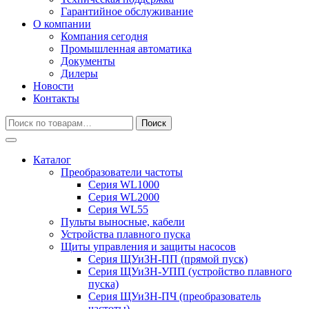
Гарантийное обслуживание
О компании
Компания сегодня
Промышленная автоматика
Документы
Дилеры
Новости
Контакты
Искать:
Поиск
Каталог
Преобразователи частоты
Серия WL1000
Серия WL2000
Серия WL55
Пульты выносные, кабели
Устройства плавного пуска
Щиты управления и защиты насосов
Серия ЩУиЗН-ПП (прямой пуск)
Серия ЩУиЗН-УПП (устройство плавного
пуска)
Серия ЩУиЗН-ПЧ (преобразователь
частоты)