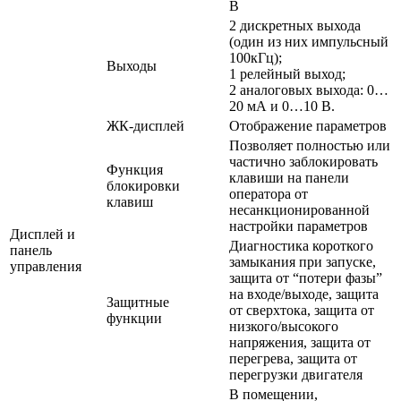
В
2 дискретных выхода
(один из них импульсный
100кГц);
Выходы
1 релейный выход;
2 аналоговых выхода: 0…
20 мА и 0…10 В.
ЖК-дисплей
Отображение параметров
Позволяет полностью или
частично заблокировать
Функция
клавиши на панели
блокировки
оператора от
клавиш
несанкционированной
настройки параметров
Дисплей и
Диагностика короткого
панель
замыкания при запуске,
управления
защита от “потери фазы”
на входе/выходе, защита
Защитные
от сверхтока, защита от
функции
низкого/высокого
напряжения, защита от
перегрева, защита от
перегрузки двигателя
В помещении,