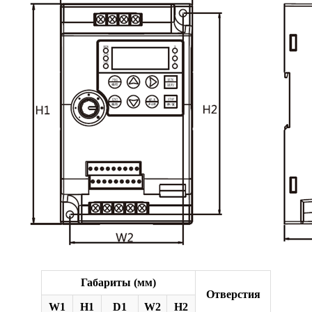
Габариты (мм)
Отверстия
W1
H1
D1
W2
H2