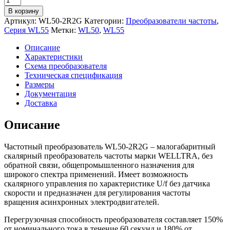
товара
В корзину
Преобразователь
Артикул:
WL50-2R2G
Категории:
Преобразователи частоты
,
частоты
Серия WL55
Метки:
WL50
,
WL55
WELLTRA
WL50-
Описание
2R2G
Характеристики
(2,2
Схема преобразователя
кВт
Техническая спецификация
|
Размеры
220
Документация
V)
Доставка
Описание
Частотный преобразователь WL50-2R2G – малогабаритный
скалярный преобразователь частоты марки WELLTRA, без
обратной связи, общепромышленного назначения для
широкого спектра применений. Имеет возможность
скалярного управления по характеристике U/f без датчика
скорости и предназначен для регулирования частоты
вращения асинхронных электродвигателей.
Перегрузочная способность преобразователя составляет 150%
от номинального тока в течение 60 секунд и 180% от