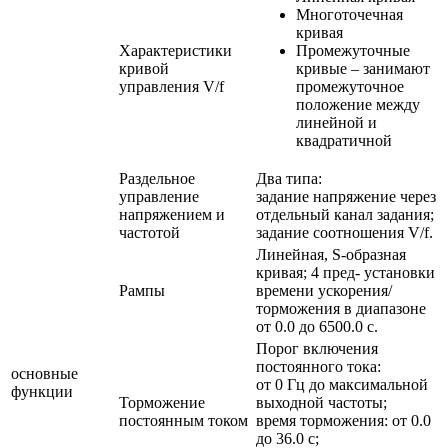
Многоточечная
кривая
Характеристики
Промежуточные
кривой
кривые – занимают
управления V/f
промежуточное
положение между
линейной и
квадратичной
Раздельное
Два типа:
управление
задание напряжение через
напряжением и
отдельный канал задания;
частотой
задание соотношения V/f.
Линейная, S-образная
кривая; 4 пред- установки
Рампы
времени ускорения/
торможения в диапазоне
от 0.0 до 6500.0 с.
Порог включения
постоянного тока:
основные
от 0 Гц до максимальной
функции
Торможение
выходной частоты;
постоянным током
время торможения: от 0.0
до 36.0 с;