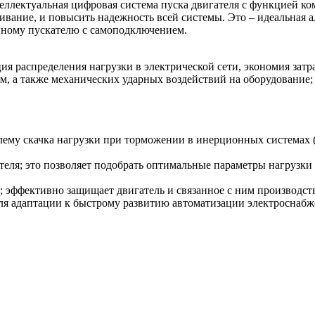
теллектуальная цифровая система пуска двигателя с функцией 
живание, и повысить надежность всей системы. Это – идеальная
онному пускателю с самоподключением.
ия распределения нагрузки в электрической сети, экономия зат
м, а также механических ударных воздействий на оборудование;
му скачка нагрузки при торможении в инерционных системах (кон
ля; это позволяет подобрать оптимальные параметры нагрузки д
 эффективно защищает двигатель и связанное с ним производст
ля адаптации к быстрому развитию автоматизации электроснабж