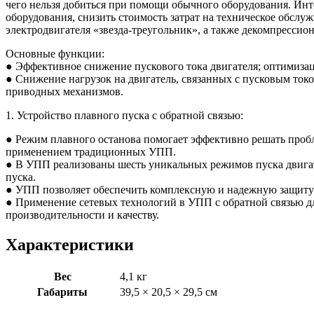
чего нельзя добиться при помощи обычного оборудования. Ин
оборудования, снизить стоимость затрат на техническое обслу
электродвигателя «звезда-треугольник», а также декомпресси
Основные функции:
● Эффективное снижение пускового тока двигателя; оптимизац
● Снижение нагрузок на двигатель, связанных с пусковым токо
приводных механизмов.
1. Устройство плавного пуска с обратной связью:
● Режим плавного останова помогает эффективно решать пробле
применением традиционных УПП.
● В УПП реализованы шесть уникальных режимов пуска двигате
пуска.
● УПП позволяет обеспечить комплексную и надежную защиту;
● Применение сетевых технологий в УПП с обратной связью д
производительности и качеству.
Характеристики
Вес
4,1 кг
Габариты
39,5 × 20,5 × 29,5 см