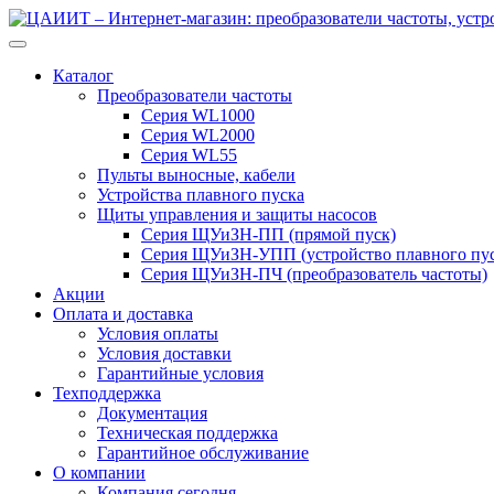
Перейти
Перейти
к
к
навигации
содержимому
Каталог
Преобразователи частоты
Серия WL1000
Серия WL2000
Серия WL55
Пульты выносные, кабели
Устройства плавного пуска
Щиты управления и защиты насосов
Серия ЩУиЗН-ПП (прямой пуск)
Серия ЩУиЗН-УПП (устройство плавного пус
Серия ЩУиЗН-ПЧ (преобразователь частоты)
Акции
Оплата и доставка
Условия оплаты
Условия доставки
Гарантийные условия
Техподдержка
Документация
Техническая поддержка
Гарантийное обслуживание
О компании
Компания сегодня