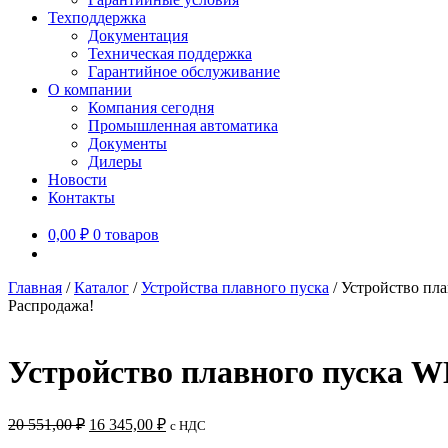
Техподдержка
Документация
Техническая поддержка
Гарантийное обслуживание
О компании
Компания сегодня
Промышленная автоматика
Документы
Дилеры
Новости
Контакты
0,00
₽
0 товаров
Главная
/
Каталог
/
Устройства плавного пуска
/
Устройство пл
Распродажа!
Устройство плавного пуска 
Первоначальная
Текущая
20 551,00
₽
16 345,00
₽
c НДС
цена
цена: