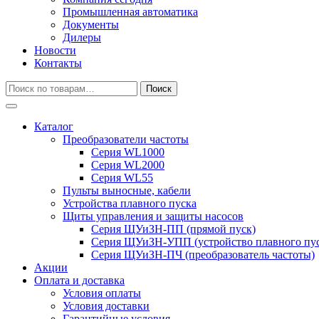
Промышленная автоматика
Документы
Дилеры
Новости
Контакты
Искать:
Поиск
Каталог
Преобразователи частоты
Серия WL1000
Серия WL2000
Серия WL55
Пульты выносные, кабели
Устройства плавного пуска
Щиты управления и защиты насосов
Серия ЩУиЗН-ПП (прямой пуск)
Серия ЩУиЗН-УПП (устройство плавного пус
Серия ЩУиЗН-ПЧ (преобразователь частоты)
Акции
Оплата и доставка
Условия оплаты
Условия доставки
Гарантийные условия