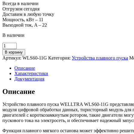
составляла
16
Всегда в наличии
20
Отгрузим сегодня
345,00 ₽.
Доставим в любую точку
551,00 ₽.
Мощность, кВт – 11
Выходной ток, A – 22
В наличии
Количество
товара
В корзину
Устройство
Артикул:
WLS60-11G
Категория:
Устройства плавного пуска
М
плавного
пуска
Описание
WELLTRA
Характеристики
WLS60-
Документация
11G
(11
Описание
кВт)
Устройство плавного пуска WELLTRA WLS60-11G представляет 
модуля цифровой обработки данных, тиристорный модуль для 
двигателей с короткозамкнутым ротором, такие двигатели мог
пускового тока на электросеть, и обеспечивает надежный запус
Функция плавного мягкого останова может эффективно решить