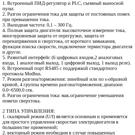
1. Встроенный ПИД-регулятор и PLC, съемный выносной
пульт.
2. Разгон ограничения тока для защиты от постоянных помех
при превышении тока.
3. Выходная частота: 0,1 – 300 Гц.
4. Полная защита двигателя: высокоточное измерение тока,
многоуровневая защита от перегрузки, защита от
перенапряжения и сверхтока, от короткого замыкания,
функция поиска скорости, подключение термистора двигателя
и другое.
5. Развитый интерфейс (6 цифровых входов,2 аналоговых
входа, 1 аналоговый выход, 1 цифровой выход, 1 выход реле).
6. Встроенный порт RS485 с поддержкой стандартного
протокола Modbus.
7. Режим разгона/торможения: линейный или по s-образной
кривой, 4 группы времени разгона/торможения; диапазон
0.0~6500.0 сек.
8. Разгон ограничения тока: мак.ограничение уменьшения
помехи сверхтока.
2 ТИПА УПРАВЛЕНИЯ:
1. скалярный режим (U/f) является основным и применяется
для простого управления скоростью электродвигателя в
большинстве применений;
2. векторный режим необходим в случае повышенных