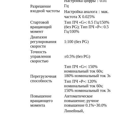
Настройка цифры：0.01
Гц
Разрешение
входной частоты
Настройка аналога：мак.
частота X 0.025%
Стартовой
Тип ПЧ «G»: 0.5 Гц/150%
вращающий
(без PG); Тип ПЧ «P»: 0.5
момент
Гц/100%
Диапазон
регулирования
1:100 (без PG)
скорости
Точность
управления
±0.5% (без PG)
скоростью
Тип ПЧ «G»: 150%
номинальный ток 60s;
180% номинальный ток 3s
Перегрузочная
способность
Тип ПЧ «P»: 120%
номинальный ток 60s;
150% номинальный ток 3s
Повышение
Автоматическое
вращающего
повышение; ручное
момента
повышение 0.1%~30.0%
Линейный,