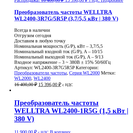
Распродажа!
16 400,00
₽
15 396,00
₽
Подробнее
c НДС
цена
цена:
составляла
15
Преобразователь частоты WELLTRA
16
396,00 ₽.
WL2400-3R7G/5R5P (3,7/5,5 кВт | 380 V)
400,00 ₽.
Всегда в наличии
Отгрузим сегодня
Доставим в любую точку
Номинальная мощность (G/P), кВт – 3,7/5,5
Номинальный входной ток (G/P), A – 10/15
Номинальный выходной ток (G/P), A – 9/13
Входное напряжение – 3 ~ 380B ± 15% 50/60Гц
Артикул:
WL2400-3R7G5R5P
Категории:
Преобразователи частоты
,
Серия WL2000
Метки:
WL2000
,
WL2400
Первоначальная
Текущая
16 400,00
₽
15 396,00
₽
c НДС
цена
цена:
составляла
15
16
396,00 ₽.
Преобразователь частоты
400,00 ₽.
WELLTRA WL2400-1R5G (1,5 кВт |
380 V)
11 900,00
₽
В корзину
c НДС