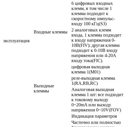
6 цифровых входных
клемм, в том числе 1
клемма подходит к
скоростному импульс-
входу 100 кГц(S3)
2 аналоговых клемм
Входные клеммы
входа, 1 клемма подходит
к входу напряжения 0-
эксплуатация
10В(FIV); другая клемма
подходит к 0-10В входу
напряжения или 4-20А
входу тока(FIC).
цифровая выходная
клемма 1(M01)
реле-выходная клемма
1(RA,RB,RC)
Выходные
Аналоговая выходная
клеммы
клемма 1 шт: все подходит
к токовому выходу
0~20mA или выходу
напряжения 0~10V(FOV)
Индикация параметров
Частично или полностью