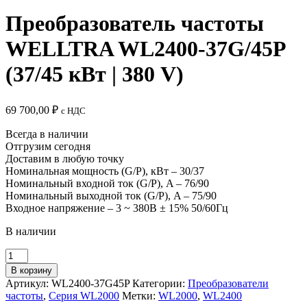
Преобразователь частоты
WELLTRA WL2400-37G/45P
(37/45 кВт | 380 V)
69 700,00
₽
c НДС
Всегда в наличии
Отгрузим сегодня
Доставим в любую точку
Номинальная мощность (G/P), кВт – 30/37
Номинальный входной ток (G/P), A – 76/90
Номинальный выходной ток (G/P), A – 75/90
Входное напряжение – 3 ~ 380B ± 15% 50/60Гц
В наличии
Количество
товара
В корзину
Преобразователь
Артикул:
WL2400-37G45P
Категории:
Преобразователи
частоты
частоты
,
Серия WL2000
Метки:
WL2000
,
WL2400
WELLTRA