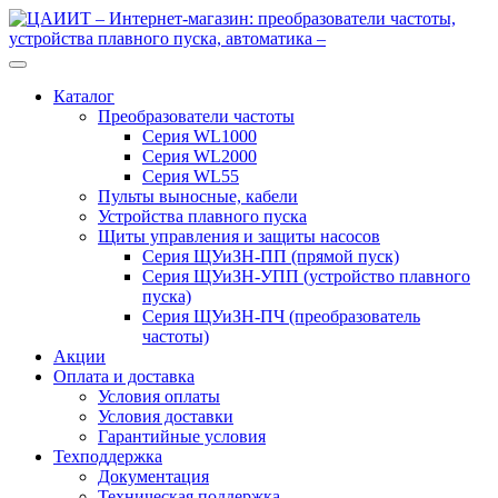
Перейти
Перейти
к
к
навигации
содержимому
Каталог
Преобразователи частоты
Серия WL1000
Серия WL2000
Серия WL55
Пульты выносные, кабели
Устройства плавного пуска
Щиты управления и защиты насосов
Серия ЩУиЗН-ПП (прямой пуск)
Серия ЩУиЗН-УПП (устройство плавного
пуска)
Серия ЩУиЗН-ПЧ (преобразователь
частоты)
Акции
Оплата и доставка
Условия оплаты
Условия доставки
Гарантийные условия
Техподдержка
Документация
Техническая поддержка