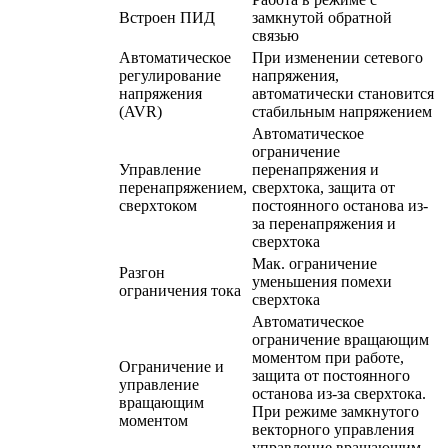
Встроен ПИД
замкнутой обратной
связью
Автоматическое
При изменении сетевого
регулирование
напряжения,
напряжения
автоматически становится
(AVR)
стабильным напряжением
Автоматическое
ограничение
Управление
перенапряжения и
перенапряжением,
сверхтока, защита от
сверхтоком
постоянного останова из-
за перенапряжения и
сверхтока
Мак. ограничение
Разгон
уменьшения помехи
ограничения тока
сверхтока
Автоматическое
ограничение вращающим
моментом при работе,
Ограничение и
защита от постоянного
управление
останова из-за сверхтока.
вращающим
При режиме замкнутого
моментом
векторного управления
управление вращающим