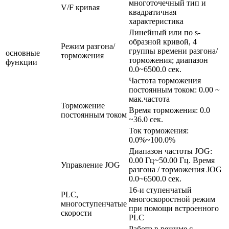
многоточечный тип и
V/F кривая
квадратичная
характеристика
Линейный или по s-
образной кривой, 4
Режим разгона/
группы времени разгона/
основные
торможения
торможения; диапазон
функции
0.0~6500.0 сек.
Частота торможения
постоянным током: 0.00 ~
мак.частота
Торможение
Время торможения: 0.0
постоянным током
~36.0 сек.
Ток торможения:
0.0%~100.0%
Диапазон частоты JOG:
0.00 Гц~50.00 Гц. Время
Управление JOG
разгона / торможения JOG
0.0~6500.0 сек.
16-и ступенчатый
PLC,
многоскоростной режим
многоступенчатые
при помощи встроенного
скорости
PLC
Работа в режиме с