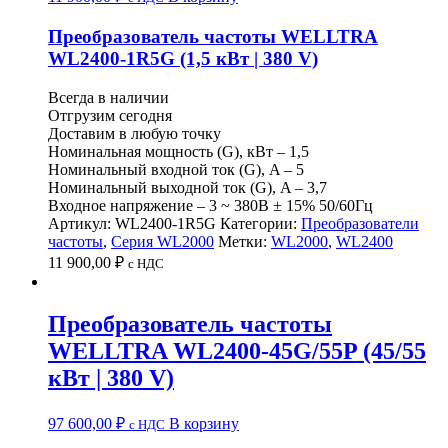
Преобразователь частоты WELLTRA
WL2400-1R5G (1,5 кВт | 380 V)
Всегда в наличии
Отгрузим сегодня
Доставим в любую точку
Номинальная мощность (G), кВт – 1,5
Номинальный входной ток (G), A – 5
Номинальный выходной ток (G), A – 3,7
Входное напряжение – 3 ~ 380B ± 15% 50/60Гц
Артикул:
WL2400-1R5G
Категории:
Преобразователи
частоты
,
Серия WL2000
Метки:
WL2000
,
WL2400
11 900,00
₽
c НДС
Преобразователь частоты
WELLTRA WL2400-45G/55P (45/55
кВт | 380 V)
97 600,00
₽
В корзину
c НДС