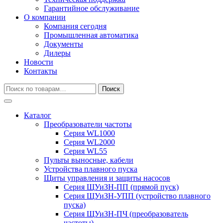
Гарантийное обслуживание
О компании
Компания сегодня
Промышленная автоматика
Документы
Дилеры
Новости
Контакты
Искать:
Поиск
Каталог
Преобразователи частоты
Серия WL1000
Серия WL2000
Серия WL55
Пульты выносные, кабели
Устройства плавного пуска
Щиты управления и защиты насосов
Серия ЩУиЗН-ПП (прямой пуск)
Серия ЩУиЗН-УПП (устройство плавного
пуска)
Серия ЩУиЗН-ПЧ (преобразователь
частоты)