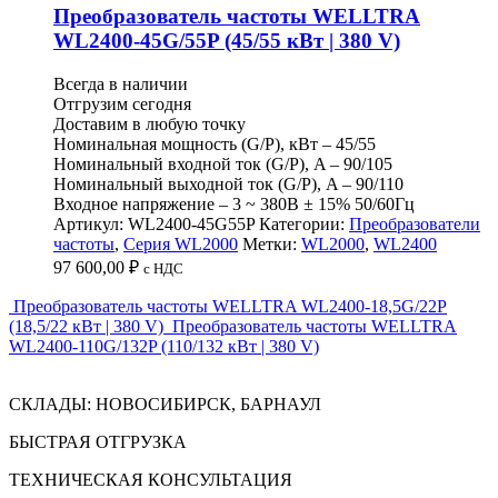
Преобразователь частоты WELLTRA
WL2400-45G/55P (45/55 кВт | 380 V)
Всегда в наличии
Отгрузим сегодня
Доставим в любую точку
Номинальная мощность (G/P), кВт – 45/55
Номинальный входной ток (G/P), A – 90/105
Номинальный выходной ток (G/P), A – 90/110
Входное напряжение – 3 ~ 380B ± 15% 50/60Гц
Артикул:
WL2400-45G55P
Категории:
Преобразователи
частоты
,
Серия WL2000
Метки:
WL2000
,
WL2400
97 600,00
₽
c НДС
Преобразователь частоты WELLTRA WL2400-18,5G/22P
(18,5/22 кВт | 380 V)
Преобразователь частоты WELLTRA
WL2400-110G/132P (110/132 кВт | 380 V)
СКЛАДЫ: НОВОСИБИРСК, БАРНАУЛ
БЫСТРАЯ ОТГРУЗКА
ТЕХНИЧЕСКАЯ КОНСУЛЬТАЦИЯ