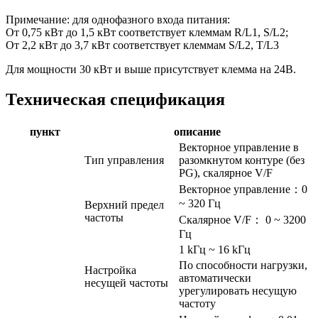
Примечание: для однофазного входа питания:
От 0,75 кВт до 1,5 кВт соответствует клеммам R/L1, S/L2;
От 2,2 кВт до 3,7 кВт соответствует клеммам S/L2, T/L3
Для мощности 30 кВт и выше присутствует клемма на 24В.
Техническая спецификация
пункт
описание
Векторное управление в
Тип управления
разомкнутом контуре (без
PG), скалярное V/F
Векторное управление：0
~ 320 Гц
Верхний предел
частоты
Скалярное V/F： 0 ~ 3200
Гц
1 kГц ~ 16 kГц
По способности нагрузки,
Настройка
автоматически
несущей частоты
урегулировать несущую
частоту