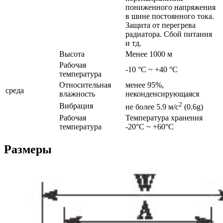
пониженного напряжения
в шине постоянного тока.
Защита от перегрева
радиатора. Сбой питания
и тд.
Высота
Менее 1000 м
Рабочая
-10 °C ~ +40 °C
температура
Относительная
менее 95%,
среда
влажность
неконденсирующаяся
2
Вибрация
не более 5.9 м/с
(0.6g)
Рабочая
Температура хранения
температура
-20°C ~ +60°C
Размеры