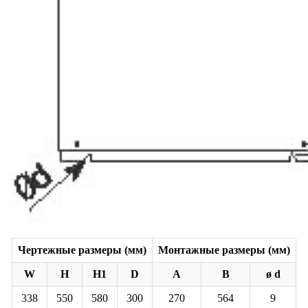
Чертежные размеры (мм)
Монтажные размеры (мм)
W
H
H1
D
A
B
ø d
338
550
580
300
270
564
9