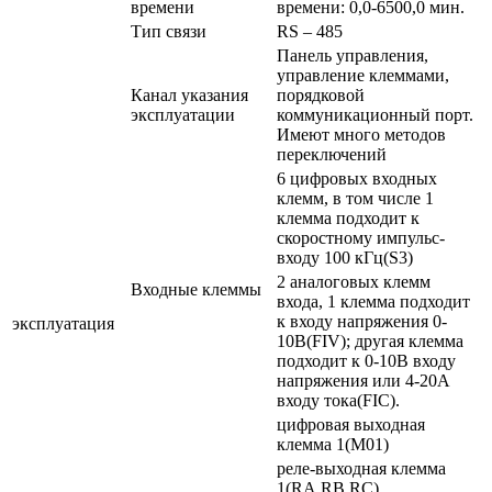
времени
времени: 0,0-6500,0 мин.
Тип связи
RS – 485
Панель управления,
управление клеммами,
Канал указания
порядковой
эксплуатации
коммуникационный порт.
Имеют много методов
переключений
6 цифровых входных
клемм, в том числе 1
клемма подходит к
скоростному импульс-
входу 100 кГц(S3)
2 аналоговых клемм
Входные клеммы
входа, 1 клемма подходит
к входу напряжения 0-
эксплуатация
10В(FIV); другая клемма
подходит к 0-10В входу
напряжения или 4-20А
входу тока(FIC).
цифровая выходная
клемма 1(M01)
реле-выходная клемма
1(RA,RB,RC)