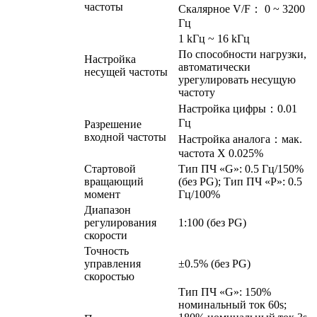
частоты
Скалярное V/F： 0 ~ 3200
Гц
1 kГц ~ 16 kГц
По способности нагрузки,
Настройка
автоматически
несущей частоты
урегулировать несущую
частоту
Настройка цифры：0.01
Гц
Разрешение
входной частоты
Настройка аналога：мак.
частота X 0.025%
Стартовой
Тип ПЧ «G»: 0.5 Гц/150%
вращающий
(без PG); Тип ПЧ «P»: 0.5
момент
Гц/100%
Диапазон
регулирования
1:100 (без PG)
скорости
Точность
управления
±0.5% (без PG)
скоростью
Тип ПЧ «G»: 150%
номинальный ток 60s;