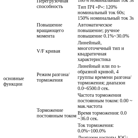
180% номинальный ток 3s
Перегрузочная
способность
Тип ПЧ «P»: 120%
номинальный ток 60s;
150% номинальный ток 3s
Повышение
Автоматическое
вращающего
повышение; ручное
момента
повышение 0.1%~30.0%
Линейный,
многоточечный тип и
V/F кривая
квадратичная
характеристика
Линейный или по s-
образной кривой, 4
Режим разгона/
группы времени разгона/
основные
торможения
торможения; диапазон
функции
0.0~6500.0 сек.
Частота торможения
постоянным током: 0.00 ~
мак.частота
Торможение
Время торможения: 0.0
постоянным током
~36.0 сек.
Ток торможения:
0.0%~100.0%
Диапазон частоты JOG: