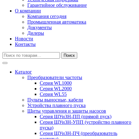
Гарантийное обслуживание
О компании
Компания сегодня
Промышленная автоматика
Документы
Дилеры
Новости
Контакты
Искать:
Поиск
Каталог
Преобразователи частоты
Серия WL1000
Серия WL2000
Серия WL55
Пульты выносные, кабели
Устройства плавного пуска
Щиты управления и защиты насосов
Серия ЩУиЗН-ПП (прямой пуск)
Серия ЩУиЗН-УПП (устройство плавного
пуска)
Серия ЩУиЗН-ПЧ (преобразователь
частоты)