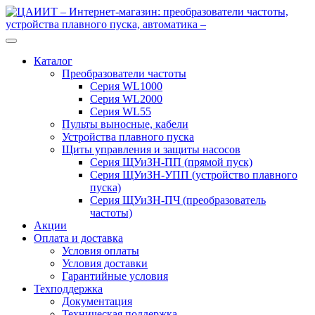
Перейти
Перейти
к
к
навигации
содержимому
Каталог
Преобразователи частоты
Серия WL1000
Серия WL2000
Серия WL55
Пульты выносные, кабели
Устройства плавного пуска
Щиты управления и защиты насосов
Серия ЩУиЗН-ПП (прямой пуск)
Серия ЩУиЗН-УПП (устройство плавного
пуска)
Серия ЩУиЗН-ПЧ (преобразователь
частоты)
Акции
Оплата и доставка
Условия оплаты
Условия доставки
Гарантийные условия
Техподдержка
Документация
Техническая поддержка