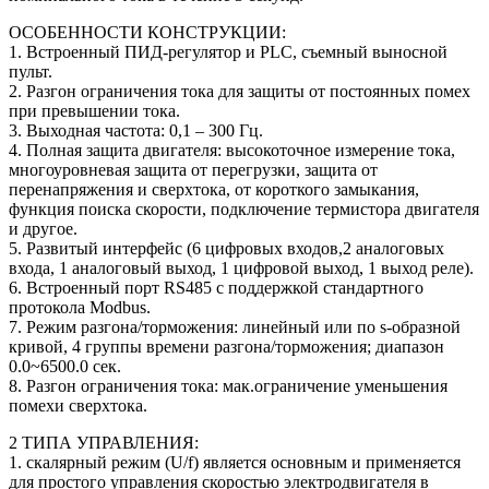
ОСОБЕННОСТИ КОНСТРУКЦИИ:
1. Встроенный ПИД-регулятор и PLC, съемный выносной
пульт.
2. Разгон ограничения тока для защиты от постоянных помех
при превышении тока.
3. Выходная частота: 0,1 – 300 Гц.
4. Полная защита двигателя: высокоточное измерение тока,
многоуровневая защита от перегрузки, защита от
перенапряжения и сверхтока, от короткого замыкания,
функция поиска скорости, подключение термистора двигателя
и другое.
5. Развитый интерфейс (6 цифровых входов,2 аналоговых
входа, 1 аналоговый выход, 1 цифровой выход, 1 выход реле).
6. Встроенный порт RS485 с поддержкой стандартного
протокола Modbus.
7. Режим разгона/торможения: линейный или по s-образной
кривой, 4 группы времени разгона/торможения; диапазон
0.0~6500.0 сек.
8. Разгон ограничения тока: мак.ограничение уменьшения
помехи сверхтока.
2 ТИПА УПРАВЛЕНИЯ:
1. скалярный режим (U/f) является основным и применяется
для простого управления скоростью электродвигателя в