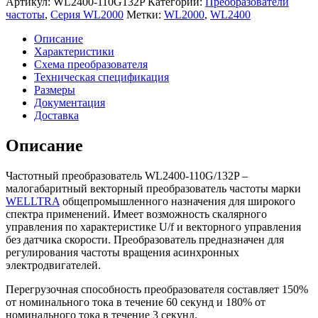
Артикул:
WL2400-110G132P
Категории:
Преобразователи
частоты
частоты
,
Серия WL2000
Метки:
WL2000
,
WL2400
WELLTRA
WL2400-
Описание
110G/132P
Характеристики
(110/132
Схема преобразователя
кВт
Техническая спецификация
|
Размеры
380
Документация
V)
Доставка
Описание
Частотный преобразователь WL2400-110G/132P –
малогабаритный векторный преобразователь частоты марки
WELLTRA
общепромышленного назначения для широкого
спектра применений. Имеет возможность скалярного
управления по характеристике U/f и векторного управления
без датчика скорости. Преобразователь предназначен для
регулирования частоты вращения асинхронных
электродвигателей.
Перегрузочная способность преобразователя составляет 150%
от номинального тока в течение 60 секунд и 180% от
номинального тока в течение 3 секунд.