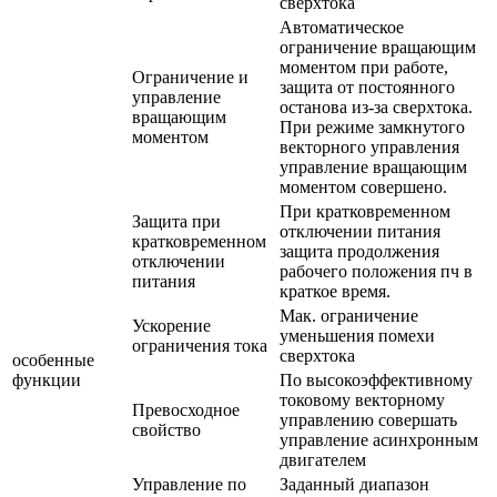
сверхтока
Автоматическое
ограничение вращающим
моментом при работе,
Ограничение и
защита от постоянного
управление
останова из-за сверхтока.
вращающим
При режиме замкнутого
моментом
векторного управления
управление вращающим
моментом совершено.
При кратковременном
Защита при
отключении питания
кратковременном
защита продолжения
отключении
рабочего положения пч в
питания
краткое время.
Мак. ограничение
Ускорение
уменьшения помехи
ограничения тока
сверхтока
особенные
функции
По высокоэффективному
токовому векторному
Превосходное
управлению совершать
свойство
управление асинхронным
двигателем
Управление по
Заданный диапазон