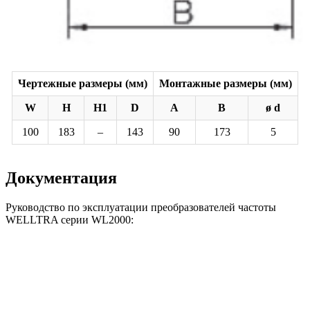
Чертежные размеры (мм)
Монтажные размеры (мм)
W
H
H1
D
A
B
ø d
100
183
–
143
90
173
5
Документация
Руководство по эксплуатации преобразователей частоты
WELLTRA серии WL2000: