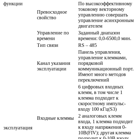
функции
По высокоэффективному
токовому векторному
Превосходное
управлению совершать
свойство
управление асинхронным
двигателем
Управление по
Заданный диапазон
времени
времени: 0,0-6500,0 мин.
Тип связи
RS – 485
Панель управления,
управление клеммами,
Канал указания
порядковой
эксплуатации
коммуникационный порт.
Имеют много методов
переключений
6 цифровых входных
клемм, в том числе 1
клемма подходит к
скоростному импульс-
входу 100 кГц(S3)
2 аналоговых клемм
Входные клеммы
входа, 1 клемма подходит
к входу напряжения 0-
эксплуатация
10В(FIV); другая клемма
подходит к 0-10В входу