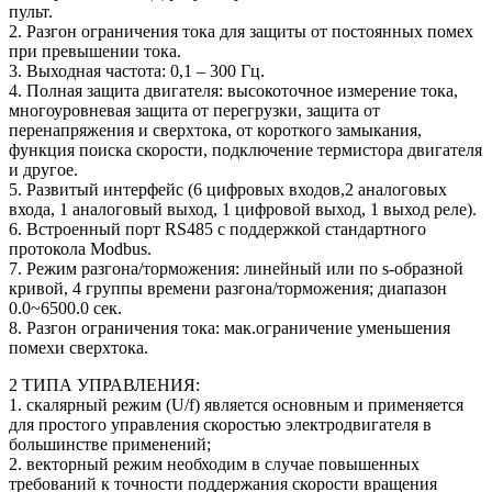
пульт.
2. Разгон ограничения тока для защиты от постоянных помех
при превышении тока.
3. Выходная частота: 0,1 – 300 Гц.
4. Полная защита двигателя: высокоточное измерение тока,
многоуровневая защита от перегрузки, защита от
перенапряжения и сверхтока, от короткого замыкания,
функция поиска скорости, подключение термистора двигателя
и другое.
5. Развитый интерфейс (6 цифровых входов,2 аналоговых
входа, 1 аналоговый выход, 1 цифровой выход, 1 выход реле).
6. Встроенный порт RS485 с поддержкой стандартного
протокола Modbus.
7. Режим разгона/торможения: линейный или по s-образной
кривой, 4 группы времени разгона/торможения; диапазон
0.0~6500.0 сек.
8. Разгон ограничения тока: мак.ограничение уменьшения
помехи сверхтока.
2 ТИПА УПРАВЛЕНИЯ:
1. скалярный режим (U/f) является основным и применяется
для простого управления скоростью электродвигателя в
большинстве применений;
2. векторный режим необходим в случае повышенных
требований к точности поддержания скорости вращения