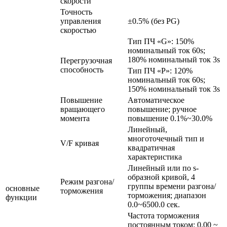
скорости
Точность
управления
±0.5% (без PG)
скоростью
Тип ПЧ «G»: 150%
номинальный ток 60s;
180% номинальный ток 3s
Перегрузочная
способность
Тип ПЧ «P»: 120%
номинальный ток 60s;
150% номинальный ток 3s
Повышение
Автоматическое
вращающего
повышение; ручное
момента
повышение 0.1%~30.0%
Линейный,
многоточечный тип и
V/F кривая
квадратичная
характеристика
Линейный или по s-
образной кривой, 4
Режим разгона/
группы времени разгона/
основные
торможения
торможения; диапазон
функции
0.0~6500.0 сек.
Частота торможения
постоянным током: 0.00 ~