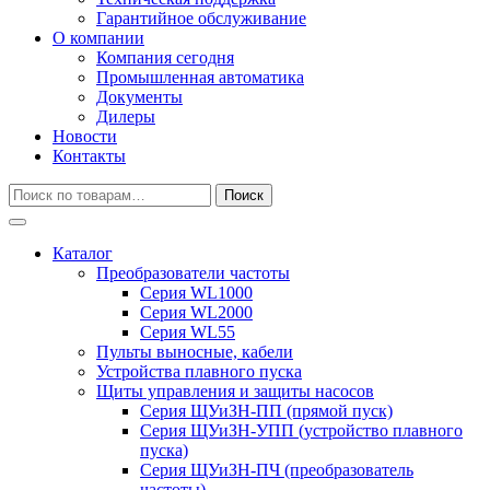
Гарантийное обслуживание
О компании
Компания сегодня
Промышленная автоматика
Документы
Дилеры
Новости
Контакты
Искать:
Поиск
Каталог
Преобразователи частоты
Серия WL1000
Серия WL2000
Серия WL55
Пульты выносные, кабели
Устройства плавного пуска
Щиты управления и защиты насосов
Серия ЩУиЗН-ПП (прямой пуск)
Серия ЩУиЗН-УПП (устройство плавного
пуска)
Серия ЩУиЗН-ПЧ (преобразователь
частоты)