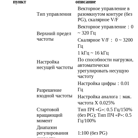
пункт
описание
Векторное управление в
Тип управления
разомкнутом контуре (без
PG), скалярное V/F
Векторное управление：0
~ 320 Гц
Верхний предел
частоты
Скалярное V/F： 0 ~ 3200
Гц
1 kГц ~ 16 kГц
По способности нагрузки,
Настройка
автоматически
несущей частоты
урегулировать несущую
частоту
Настройка цифры：0.01
Гц
Разрешение
входной частоты
Настройка аналога：мак.
частота X 0.025%
Стартовой
Тип ПЧ «G»: 0.5 Гц/150%
вращающий
(без PG); Тип ПЧ «P»: 0.5
момент
Гц/100%
Диапазон
регулирования
1:100 (без PG)