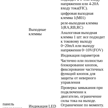
напряжения или 4-20А
входу тока(FIC).
цифровая выходная
клемма 1(M01)
реле-выходная клемма
1(RA,RB,RC)
Выходные
Аналоговая выходная
клеммы
клемма 1 шт: все подходит
к токовому выходу
0~20mA или выходу
напряжения 0~10V(FOV)
Индикация параметров
Частично или полностью
блокирование кнопок,
фиксирование частичных
функций кнопок для
защиты от неверного
управления
Проверка замыкания при
подключении к
двигателю, ограничение
силы тока на выходе.
панель
Ограничение по моменту.
Индикация LED