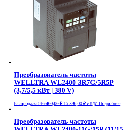
Преобразователь частоты
WELLTRA WL2400-3R7G/5R5P
(3,7/5,5 кВт | 380 V)
Первоначальная
Текущая
Распродажа!
16 400,00
₽
15 396,00
₽
Подробнее
c НДС
цена
цена:
составляла
15
16
396,00 ₽.
Преобразователь частоты
400,00 ₽.
WELLTRA WL2400-11G/15P (11/15