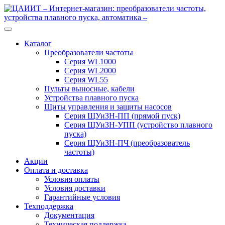
Перейти
Перейти
к
к
навигации
содержимому
Каталог
Преобразователи частоты
Серия WL1000
Серия WL2000
Серия WL55
Пульты выносные, кабели
Устройства плавного пуска
Щиты управления и защиты насосов
Серия ЩУиЗН-ПП (прямой пуск)
Серия ЩУиЗН-УПП (устройство плавного
пуска)
Серия ЩУиЗН-ПЧ (преобразователь
частоты)
Акции
Оплата и доставка
Условия оплаты
Условия доставки
Гарантийные условия
Техподдержка
Документация
Техническая поддержка