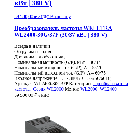
кВт | 380 V)
59 500,00
₽
В корзину
c НДС
Преобразователь частоты WELLTRA
WL2400-30G/37P (30/37 кВт | 380 V)
Всегда в наличии
Отгрузим сегодня
Доставим в любую точку
Номинальная мощность (G/P), кВт – 30/37
Номинальный входной ток (G/P), A – 62/76
Номинальный выходной ток (G/P), A – 60/75
Входное напряжение – 3 ~ 380B ± 15% 50/60Гц
Артикул:
WL2400-30G37P
Категории:
Преобразователи
частоты
,
Серия WL2000
Метки:
WL2000
,
WL2400
59 500,00
₽
c НДС