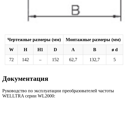
Чертежные размеры (мм)
Монтажные размеры (мм)
W
H
H1
D
A
B
ø d
72
142
–
152
62,7
132,7
5
Документация
Руководство по эксплуатации преобразователей частоты
WELLTRA серии WL2000: