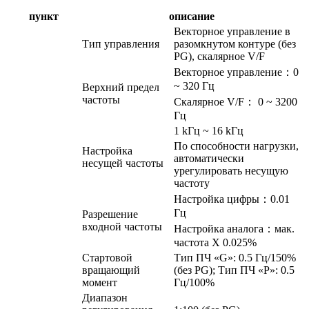
пункт
описание
Векторное управление в
Тип управления
разомкнутом контуре (без
PG), скалярное V/F
Векторное управление：0
~ 320 Гц
Верхний предел
частоты
Скалярное V/F： 0 ~ 3200
Гц
1 kГц ~ 16 kГц
По способности нагрузки,
Настройка
автоматически
несущей частоты
урегулировать несущую
частоту
Настройка цифры：0.01
Гц
Разрешение
входной частоты
Настройка аналога：мак.
частота X 0.025%
Стартовой
Тип ПЧ «G»: 0.5 Гц/150%
вращающий
(без PG); Тип ПЧ «P»: 0.5
момент
Гц/100%
Диапазон