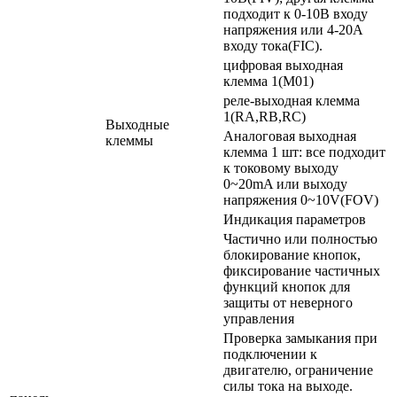
подходит к 0-10В входу
напряжения или 4-20А
входу тока(FIC).
цифровая выходная
клемма 1(M01)
реле-выходная клемма
1(RA,RB,RC)
Выходные
Аналоговая выходная
клеммы
клемма 1 шт: все подходит
к токовому выходу
0~20mA или выходу
напряжения 0~10V(FOV)
Индикация параметров
Частично или полностью
блокирование кнопок,
фиксирование частичных
функций кнопок для
защиты от неверного
управления
Проверка замыкания при
подключении к
двигателю, ограничение
силы тока на выходе.