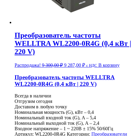
Преобразователь частоты
WELLTRA WL2200-0R4G (0,4 кВт |
220 V)
Первоначальная
Текущая
Распродажа!
9 300,00
₽
9 287,00
₽
В корзину
c НДС
цена
цена:
составляла
9
Преобразователь частоты WELLTRA
9
287,00 ₽.
WL2200-0R4G (0,4 кВт | 220 V)
300,00 ₽.
Всегда в наличии
Отгрузим сегодня
Доставим в любую точку
Номинальная мощность (G), кВт – 0,4
Номинальный входной ток (G), A – 5,4
Номинальный выходной ток (G), A – 2,4
Входное напряжение – 1 ~ 220B ± 15% 50/60Гц
Артикул:
WL2200-0R4G
Категории:
Преобразователи