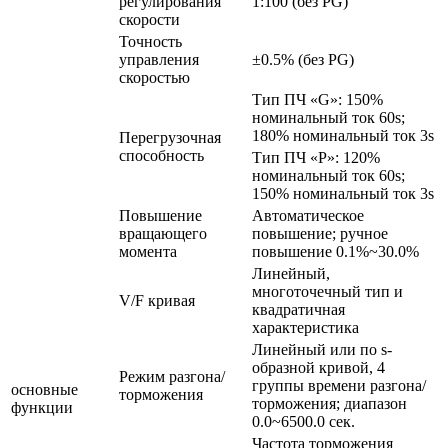
регулирования
1:100 (без PG)
скорости
Точность
управления
±0.5% (без PG)
скоростью
Тип ПЧ «G»: 150%
номинальный ток 60s;
180% номинальный ток 3s
Перегрузочная
способность
Тип ПЧ «P»: 120%
номинальный ток 60s;
150% номинальный ток 3s
Повышение
Автоматическое
вращающего
повышение; ручное
момента
повышение 0.1%~30.0%
Линейный,
многоточечный тип и
V/F кривая
квадратичная
характеристика
Линейный или по s-
образной кривой, 4
Режим разгона/
группы времени разгона/
основные
торможения
торможения; диапазон
функции
0.0~6500.0 сек.
Частота торможения