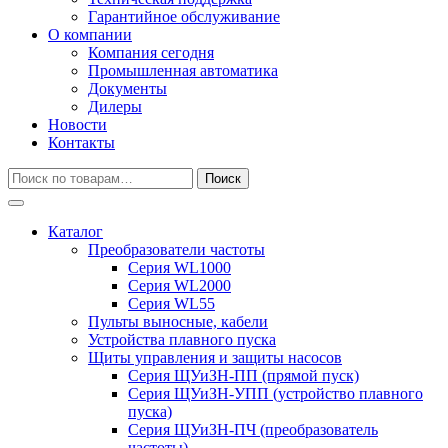
Гарантийное обслуживание
О компании
Компания сегодня
Промышленная автоматика
Документы
Дилеры
Новости
Контакты
Искать:
Поиск
Каталог
Преобразователи частоты
Серия WL1000
Серия WL2000
Серия WL55
Пульты выносные, кабели
Устройства плавного пуска
Щиты управления и защиты насосов
Серия ЩУиЗН-ПП (прямой пуск)
Серия ЩУиЗН-УПП (устройство плавного
пуска)
Серия ЩУиЗН-ПЧ (преобразователь
частоты)