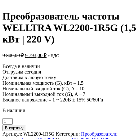
Преобразователь частоты
WELLTRA WL2200-1R5G (1,5
кВт | 220 V)
Первоначальная
Текущая
9 800,00
₽
9 793,00
₽
c НДС
цена
цена:
составляла
9
Всегда в наличии
9
Отгрузим сегодня
793,00 ₽.
Доставим в любую точку
800,00 ₽.
Номинальная мощность (G), кВт – 1,5
Номинальный входной ток (G), A – 10
Номинальный выходной ток (G), A – 7
Входное напряжение – 1 ~ 220B ± 15% 50/60Гц
В наличии
Количество
товара
В корзину
Преобразователь
Артикул:
WL2200-1R5G
Категории:
Преобразователи
частоты