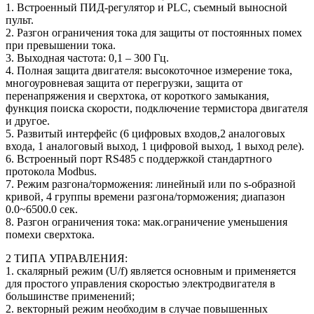
1. Встроенный ПИД-регулятор и PLC, съемный выносной
пульт.
2. Разгон ограничения тока для защиты от постоянных помех
при превышении тока.
3. Выходная частота: 0,1 – 300 Гц.
4. Полная защита двигателя: высокоточное измерение тока,
многоуровневая защита от перегрузки, защита от
перенапряжения и сверхтока, от короткого замыкания,
функция поиска скорости, подключение термистора двигателя
и другое.
5. Развитый интерфейс (6 цифровых входов,2 аналоговых
входа, 1 аналоговый выход, 1 цифровой выход, 1 выход реле).
6. Встроенный порт RS485 с поддержкой стандартного
протокола Modbus.
7. Режим разгона/торможения: линейный или по s-образной
кривой, 4 группы времени разгона/торможения; диапазон
0.0~6500.0 сек.
8. Разгон ограничения тока: мак.ограничение уменьшения
помехи сверхтока.
2 ТИПА УПРАВЛЕНИЯ:
1. скалярный режим (U/f) является основным и применяется
для простого управления скоростью электродвигателя в
большинстве применений;
2. векторный режим необходим в случае повышенных