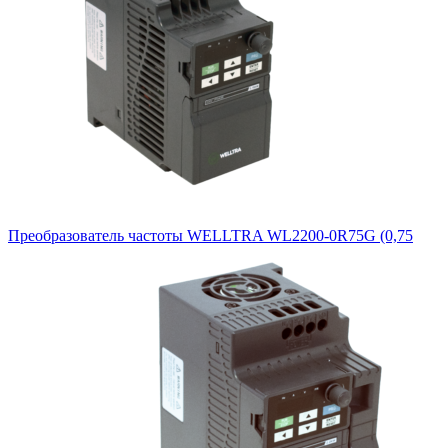
Преобразователь частоты WELLTRA WL2200-0R75G (0,75