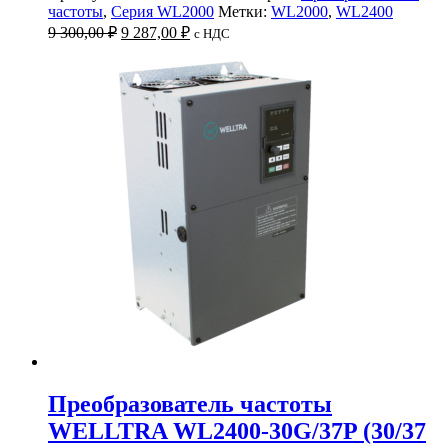
частоты
,
Серия WL2000
Метки:
WL2000
,
WL2400
Первоначальная
Текущая
9 300,00
₽
9 287,00
₽
c НДС
цена
цена:
составляла
9
9
287,00 ₽.
300,00 ₽.
Преобразователь частоты
WELLTRA WL2400-30G/37P (30/37