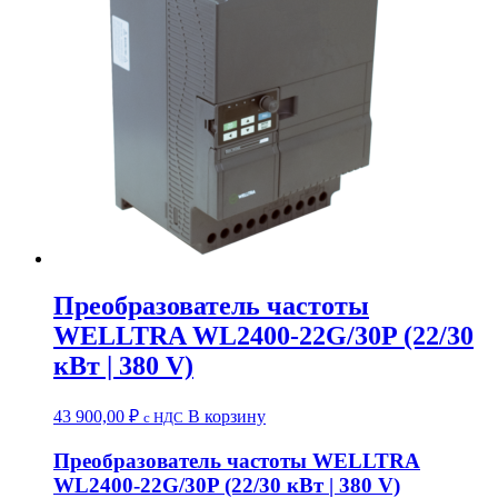
Преобразователь частоты
WELLTRA WL2400-22G/30P (22/30
кВт | 380 V)
43 900,00
₽
В корзину
c НДС
Преобразователь частоты WELLTRA
WL2400-22G/30P (22/30 кВт | 380 V)