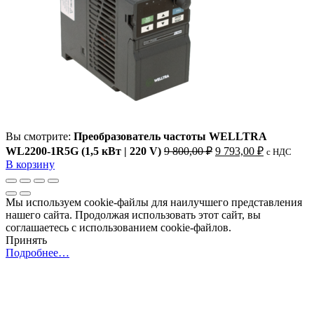
Вы смотрите:
Преобразователь частоты WELLTRA
Первоначальная
Текущая
WL2200-1R5G (1,5 кВт | 220 V)
9 800,00
₽
9 793,00
₽
c НДС
цена
цена:
В корзину
составляла
9
9
793,00 ₽.
800,00 ₽.
Мы используем cookie-файлы для наилучшего представления
нашего сайта. Продолжая использовать этот сайт, вы
соглашаетесь с использованием cookie-файлов.
Принять
Подробнее…