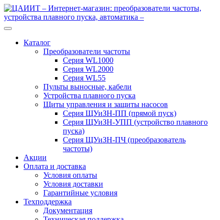
Перейти
Перейти
к
к
навигации
содержимому
Каталог
Преобразователи частоты
Серия WL1000
Серия WL2000
Серия WL55
Пульты выносные, кабели
Устройства плавного пуска
Щиты управления и защиты насосов
Серия ЩУиЗН-ПП (прямой пуск)
Серия ЩУиЗН-УПП (устройство плавного
пуска)
Серия ЩУиЗН-ПЧ (преобразователь
частоты)
Акции
Оплата и доставка
Условия оплаты
Условия доставки
Гарантийные условия
Техподдержка
Документация
Техническая поддержка