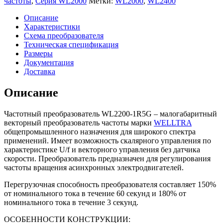
частоты
,
Серия WL2000
Метки:
WL2000
,
WL2400
WELLTRA
WL2200-
Описание
1R5G
Характеристики
(1,5
Схема преобразователя
кВт
Техническая спецификация
|
Размеры
220
Документация
V)
Доставка
Описание
Частотный преобразователь WL2200-1R5G – малогабаритный
векторный преобразователь частоты марки
WELLTRA
общепромышленного назначения для широкого спектра
применений. Имеет возможность скалярного управления по
характеристике U/f и векторного управления без датчика
скорости. Преобразователь предназначен для регулирования
частоты вращения асинхронных электродвигателей.
Перегрузочная способность преобразователя составляет 150%
от номинального тока в течение 60 секунд и 180% от
номинального тока в течение 3 секунд.
ОСОБЕННОСТИ КОНСТРУКЦИИ: