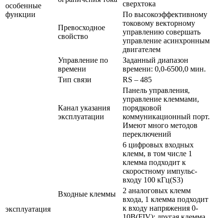
сверхтока
особенные
функции
По высокоэффективному
токовому векторному
Превосходное
управлению совершать
свойство
управление асинхронным
двигателем
Управление по
Заданный диапазон
времени
времени: 0,0-6500,0 мин.
Тип связи
RS – 485
Панель управления,
управление клеммами,
Канал указания
порядковой
эксплуатации
коммуникационный порт.
Имеют много методов
переключений
6 цифровых входных
клемм, в том числе 1
клемма подходит к
скоростному импульс-
входу 100 кГц(S3)
2 аналоговых клемм
Входные клеммы
входа, 1 клемма подходит
к входу напряжения 0-
эксплуатация
10В(FIV); другая клемма