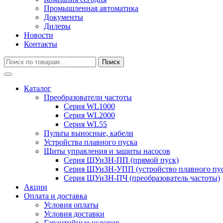
Промышленная автоматика
Документы
Дилеры
Новости
Контакты
Искать:
Поиск
Каталог
Преобразователи частоты
Серия WL1000
Серия WL2000
Серия WL55
Пульты выносные, кабели
Устройства плавного пуска
Щиты управления и защиты насосов
Серия ЩУиЗН-ПП (прямой пуск)
Серия ЩУиЗН-УПП (устройство плавного пус
Серия ЩУиЗН-ПЧ (преобразователь частоты)
Акции
Оплата и доставка
Условия оплаты
Условия доставки
Гарантийные условия