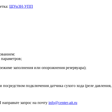
етка:
ЩУиЗН-УПП
зованием:
 параметров;
 режиме заполнения или опорожнения резервуара);
 посредством подключения датчика сухого хода (реле давления, д
 направьте запрос на почту
info@center-ait.ru