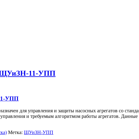
в ЩУиЗН-11-УПП
11-УПП
значен для управления и защиты насосных агрегатов со станд
и управления и требуемым алгоритмом работы агрегатов. Данны
ка)
Метка:
ЩУиЗН-УПП