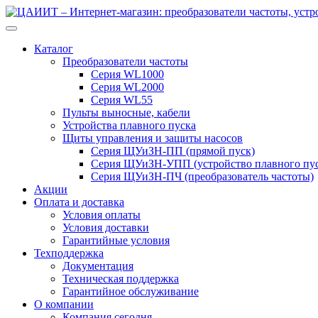
Перейти
Перейти
к
к
навигации
содержимому
Каталог
Преобразователи частоты
Серия WL1000
Серия WL2000
Серия WL55
Пульты выносные, кабели
Устройства плавного пуска
Щиты управления и защиты насосов
Серия ЩУиЗН-ПП (прямой пуск)
Серия ЩУиЗН-УПП (устройство плавного пус
Серия ЩУиЗН-ПЧ (преобразователь частоты)
Акции
Оплата и доставка
Условия оплаты
Условия доставки
Гарантийные условия
Техподдержка
Документация
Техническая поддержка
Гарантийное обслуживание
О компании
Компания сегодня