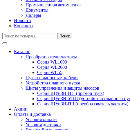
Промышленная автоматика
Документы
Дилеры
Новости
Контакты
Искать:
Поиск
Каталог
Преобразователи частоты
Серия WL1000
Серия WL2000
Серия WL55
Пульты выносные, кабели
Устройства плавного пуска
Щиты управления и защиты насосов
Серия ЩУиЗН-ПП (прямой пуск)
Серия ЩУиЗН-УПП (устройство плавного пус
Серия ЩУиЗН-ПЧ (преобразователь частоты)
Акции
Оплата и доставка
Условия оплаты
Условия доставки
Гарантийные условия