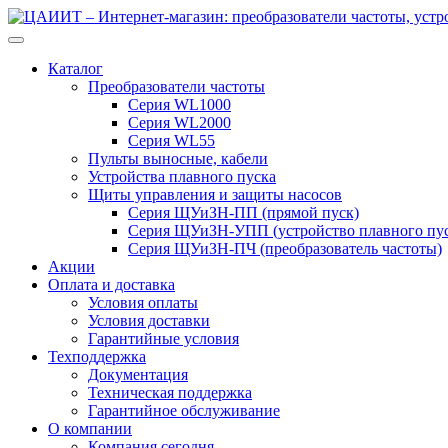
Перейти
Перейти
к
к
навигации
содержимому
Каталог
Преобразователи частоты
Серия WL1000
Серия WL2000
Серия WL55
Пульты выносные, кабели
Устройства плавного пуска
Щиты управления и защиты насосов
Серия ЩУиЗН-ПП (прямой пуск)
Серия ЩУиЗН-УПП (устройство плавного пус
Серия ЩУиЗН-ПЧ (преобразователь частоты)
Акции
Оплата и доставка
Условия оплаты
Условия доставки
Гарантийные условия
Техподдержка
Документация
Техническая поддержка
Гарантийное обслуживание
О компании
Компания сегодня