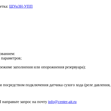
етка:
ЩУиЗН-УПП
зованием:
 параметров;
 режиме заполнения или опорожнения резервуара);
 посредством подключения датчика сухого хода (реле давления, д
 направьте запрос на почту
info@center-ait.ru